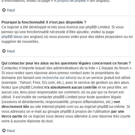
d’informations, visitez la page «
À propos de phpBB
» (en anglais).
Haut
Pourquoi la fonctionnalité X n’est pas disponible ?
Ce logiciel a été développé et mis sous licence par phpBB Limited. Si vous
pensez qu’une fonctionnalité nécessite d’être ajoutée, visitez la page
phpBB Ideas
(en anglais) où vous pouvez voter pour des idées proposées ou en
suggérer de nouvelles.
Haut
Qui contacter pour les abus ou les questions légales concernant ce forum ?
Contactez n’importe lequel des administrateurs de la liste « L’équipe du forum ».
Si vous restez sans réponse alors prenez contact avec le propriétaire du
domaine (en faisant une
recherche sur whois
) ou si un service gratuit est utilisé
(exemple : Yahoo!, Free, f2s.com, etc.), avec le service de gestion ou des abus.
Notez que phpBB Limited
n’a absolument aucun contrôle
et ne peut être, en
aucun cas, tenu pour responsable sur
comment
,
où
ou
par qui
ce forum est
utilisé. Il est inutile de contacter phpBB Limited pour toute question légale
(cessions et désistements, responsabilité, propos diffamatoires, etc.)
non
directement liée
au site Internet phpbb.com ou au logiciel phpBB lui-même. Si
vous adressez un e-mail au groupe phpBB à propos de l’utilisation
par une
tierce partie
de ce logiciel vous devez vous attendre à une réponse très courte
voire à aucune réponse du tout.
Haut