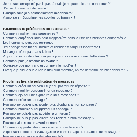
Je me suis enregistré par le passé mais je ne peux plus me connecter ?!
e
J’ai perdu mon mot de passe !
r
Pourquoi suis-je automatiquement déconnecté ?
À quoi sert « Supprimer les cookies du forum » ?
Paramètres et préférences de l’utilisateur
Comment modifier mes paramètres ?
Comment empêcher mon nom d’apparaître dans la liste des membres connectés ?
Les heures ne sont pas correctes !
J’ai changé mon fuseau horaire et l’heure est toujours incorrecte !
Ma langue n’est pas dans la liste !
A quoi correspondent les images à proximité de mon nom d’utilisateur ?
Comment puis-je afficher un avatar ?
Qu’est-ce que mon rang et comment le modifier ?
Lorsque je clique sur le lien
e-mail
d’un membre, on me demande de me connecter !?
Problèmes liés à la publication de messages
Comment créer un nouveau sujet ou poster une réponse ?
Comment modifier ou supprimer un message ?
Comment ajouter une signature à mes messages ?
Comment créer un sondage ?
Pourquoi ne puis-je pas ajouter plus d’options à mon sondage ?
Comment modifier ou supprimer un sondage ?
Pourquoi ne puis-je pas accéder à un forum ?
Pourquoi ne puis-je pas joindre des fichiers à mon message ?
Pourquoi ai-je reçu un avertissement ?
Comment rapporter des messages à un modérateur ?
À quoi sert le bouton « Sauvegarder » dans la page de rédaction de message ?
Pourquoi mon message doit être validé ?