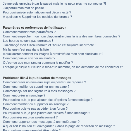
Je me suis enregistré par le passé mais je ne peux plus me connecter ?!
e
J’ai perdu mon mot de passe !
r
Pourquoi suis-je automatiquement déconnecté ?
À quoi sert « Supprimer les cookies du forum » ?
Paramètres et préférences de l’utilisateur
Comment modifier mes paramètres ?
Comment empêcher mon nom d’apparaître dans la liste des membres connectés ?
Les heures ne sont pas correctes !
J’ai changé mon fuseau horaire et l’heure est toujours incorrecte !
Ma langue n’est pas dans la liste !
A quoi correspondent les images à proximité de mon nom d’utilisateur ?
Comment puis-je afficher un avatar ?
Qu’est-ce que mon rang et comment le modifier ?
Lorsque je clique sur le lien
e-mail
d’un membre, on me demande de me connecter !?
Problèmes liés à la publication de messages
Comment créer un nouveau sujet ou poster une réponse ?
Comment modifier ou supprimer un message ?
Comment ajouter une signature à mes messages ?
Comment créer un sondage ?
Pourquoi ne puis-je pas ajouter plus d’options à mon sondage ?
Comment modifier ou supprimer un sondage ?
Pourquoi ne puis-je pas accéder à un forum ?
Pourquoi ne puis-je pas joindre des fichiers à mon message ?
Pourquoi ai-je reçu un avertissement ?
Comment rapporter des messages à un modérateur ?
À quoi sert le bouton « Sauvegarder » dans la page de rédaction de message ?
Pourquoi mon message doit être validé ?