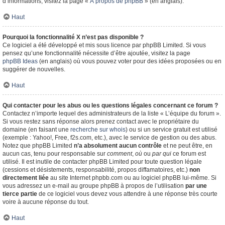
d’informations, visitez la page «
À propos de phpBB
» (en anglais).
Haut
Pourquoi la fonctionnalité X n’est pas disponible ?
Ce logiciel a été développé et mis sous licence par phpBB Limited. Si vous
pensez qu’une fonctionnalité nécessite d’être ajoutée, visitez la page
phpBB Ideas
(en anglais) où vous pouvez voter pour des idées proposées ou en
suggérer de nouvelles.
Haut
Qui contacter pour les abus ou les questions légales concernant ce forum ?
Contactez n’importe lequel des administrateurs de la liste « L’équipe du forum ».
Si vous restez sans réponse alors prenez contact avec le propriétaire du
domaine (en faisant une
recherche sur whois
) ou si un service gratuit est utilisé
(exemple : Yahoo!, Free, f2s.com, etc.), avec le service de gestion ou des abus.
Notez que phpBB Limited
n’a absolument aucun contrôle
et ne peut être, en
aucun cas, tenu pour responsable sur
comment
,
où
ou
par qui
ce forum est
utilisé. Il est inutile de contacter phpBB Limited pour toute question légale
(cessions et désistements, responsabilité, propos diffamatoires, etc.)
non
directement liée
au site Internet phpbb.com ou au logiciel phpBB lui-même. Si
vous adressez un e-mail au groupe phpBB à propos de l’utilisation
par une
tierce partie
de ce logiciel vous devez vous attendre à une réponse très courte
voire à aucune réponse du tout.
Haut