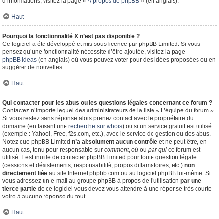
d’informations, visitez la page «
À propos de phpBB
» (en anglais).
Haut
Pourquoi la fonctionnalité X n’est pas disponible ?
Ce logiciel a été développé et mis sous licence par phpBB Limited. Si vous
pensez qu’une fonctionnalité nécessite d’être ajoutée, visitez la page
phpBB Ideas
(en anglais) où vous pouvez voter pour des idées proposées ou en
suggérer de nouvelles.
Haut
Qui contacter pour les abus ou les questions légales concernant ce forum ?
Contactez n’importe lequel des administrateurs de la liste « L’équipe du forum ».
Si vous restez sans réponse alors prenez contact avec le propriétaire du
domaine (en faisant une
recherche sur whois
) ou si un service gratuit est utilisé
(exemple : Yahoo!, Free, f2s.com, etc.), avec le service de gestion ou des abus.
Notez que phpBB Limited
n’a absolument aucun contrôle
et ne peut être, en
aucun cas, tenu pour responsable sur
comment
,
où
ou
par qui
ce forum est
utilisé. Il est inutile de contacter phpBB Limited pour toute question légale
(cessions et désistements, responsabilité, propos diffamatoires, etc.)
non
directement liée
au site Internet phpbb.com ou au logiciel phpBB lui-même. Si
vous adressez un e-mail au groupe phpBB à propos de l’utilisation
par une
tierce partie
de ce logiciel vous devez vous attendre à une réponse très courte
voire à aucune réponse du tout.
Haut