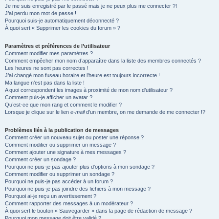
Je me suis enregistré par le passé mais je ne peux plus me connecter ?!
e
J’ai perdu mon mot de passe !
r
Pourquoi suis-je automatiquement déconnecté ?
À quoi sert « Supprimer les cookies du forum » ?
Paramètres et préférences de l’utilisateur
Comment modifier mes paramètres ?
Comment empêcher mon nom d’apparaître dans la liste des membres connectés ?
Les heures ne sont pas correctes !
J’ai changé mon fuseau horaire et l’heure est toujours incorrecte !
Ma langue n’est pas dans la liste !
A quoi correspondent les images à proximité de mon nom d’utilisateur ?
Comment puis-je afficher un avatar ?
Qu’est-ce que mon rang et comment le modifier ?
Lorsque je clique sur le lien
e-mail
d’un membre, on me demande de me connecter !?
Problèmes liés à la publication de messages
Comment créer un nouveau sujet ou poster une réponse ?
Comment modifier ou supprimer un message ?
Comment ajouter une signature à mes messages ?
Comment créer un sondage ?
Pourquoi ne puis-je pas ajouter plus d’options à mon sondage ?
Comment modifier ou supprimer un sondage ?
Pourquoi ne puis-je pas accéder à un forum ?
Pourquoi ne puis-je pas joindre des fichiers à mon message ?
Pourquoi ai-je reçu un avertissement ?
Comment rapporter des messages à un modérateur ?
À quoi sert le bouton « Sauvegarder » dans la page de rédaction de message ?
Pourquoi mon message doit être validé ?