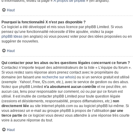
d’informations, visitez la page «
À propos de phpBB
» (en anglais).
Haut
Pourquoi la fonctionnalité X n’est pas disponible ?
Ce logiciel a été développé et mis sous licence par phpBB Limited. Si vous
pensez qu’une fonctionnalité nécessite d’être ajoutée, visitez la page
phpBB Ideas
(en anglais) où vous pouvez voter pour des idées proposées ou en
suggérer de nouvelles.
Haut
Qui contacter pour les abus ou les questions légales concernant ce forum ?
Contactez n’importe lequel des administrateurs de la liste « L’équipe du forum ».
Si vous restez sans réponse alors prenez contact avec le propriétaire du
domaine (en faisant une
recherche sur whois
) ou si un service gratuit est utilisé
(exemple : Yahoo!, Free, f2s.com, etc.), avec le service de gestion ou des abus.
Notez que phpBB Limited
n’a absolument aucun contrôle
et ne peut être, en
aucun cas, tenu pour responsable sur
comment
,
où
ou
par qui
ce forum est
utilisé. Il est inutile de contacter phpBB Limited pour toute question légale
(cessions et désistements, responsabilité, propos diffamatoires, etc.)
non
directement liée
au site Internet phpbb.com ou au logiciel phpBB lui-même. Si
vous adressez un e-mail au groupe phpBB à propos de l’utilisation
par une
tierce partie
de ce logiciel vous devez vous attendre à une réponse très courte
voire à aucune réponse du tout.
Haut