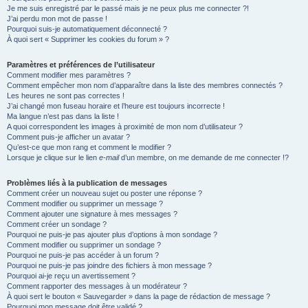
Je me suis enregistré par le passé mais je ne peux plus me connecter ?!
e
J’ai perdu mon mot de passe !
r
Pourquoi suis-je automatiquement déconnecté ?
À quoi sert « Supprimer les cookies du forum » ?
Paramètres et préférences de l’utilisateur
Comment modifier mes paramètres ?
Comment empêcher mon nom d’apparaître dans la liste des membres connectés ?
Les heures ne sont pas correctes !
J’ai changé mon fuseau horaire et l’heure est toujours incorrecte !
Ma langue n’est pas dans la liste !
A quoi correspondent les images à proximité de mon nom d’utilisateur ?
Comment puis-je afficher un avatar ?
Qu’est-ce que mon rang et comment le modifier ?
Lorsque je clique sur le lien
e-mail
d’un membre, on me demande de me connecter !?
Problèmes liés à la publication de messages
Comment créer un nouveau sujet ou poster une réponse ?
Comment modifier ou supprimer un message ?
Comment ajouter une signature à mes messages ?
Comment créer un sondage ?
Pourquoi ne puis-je pas ajouter plus d’options à mon sondage ?
Comment modifier ou supprimer un sondage ?
Pourquoi ne puis-je pas accéder à un forum ?
Pourquoi ne puis-je pas joindre des fichiers à mon message ?
Pourquoi ai-je reçu un avertissement ?
Comment rapporter des messages à un modérateur ?
À quoi sert le bouton « Sauvegarder » dans la page de rédaction de message ?
Pourquoi mon message doit être validé ?