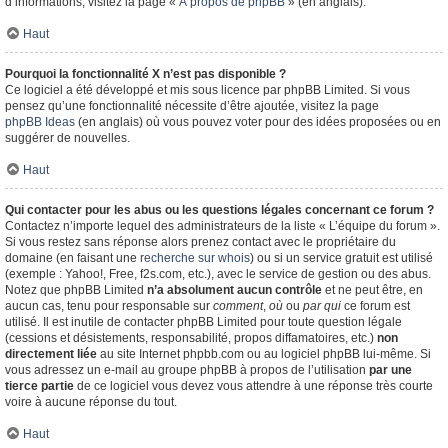
d’informations, visitez la page «
À propos de phpBB
» (en anglais).
Haut
Pourquoi la fonctionnalité X n’est pas disponible ?
Ce logiciel a été développé et mis sous licence par phpBB Limited. Si vous
pensez qu’une fonctionnalité nécessite d’être ajoutée, visitez la page
phpBB Ideas
(en anglais) où vous pouvez voter pour des idées proposées ou en
suggérer de nouvelles.
Haut
Qui contacter pour les abus ou les questions légales concernant ce forum ?
Contactez n’importe lequel des administrateurs de la liste « L’équipe du forum ».
Si vous restez sans réponse alors prenez contact avec le propriétaire du
domaine (en faisant une
recherche sur whois
) ou si un service gratuit est utilisé
(exemple : Yahoo!, Free, f2s.com, etc.), avec le service de gestion ou des abus.
Notez que phpBB Limited
n’a absolument aucun contrôle
et ne peut être, en
aucun cas, tenu pour responsable sur
comment
,
où
ou
par qui
ce forum est
utilisé. Il est inutile de contacter phpBB Limited pour toute question légale
(cessions et désistements, responsabilité, propos diffamatoires, etc.)
non
directement liée
au site Internet phpbb.com ou au logiciel phpBB lui-même. Si
vous adressez un e-mail au groupe phpBB à propos de l’utilisation
par une
tierce partie
de ce logiciel vous devez vous attendre à une réponse très courte
voire à aucune réponse du tout.
Haut