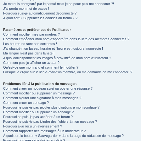
Je me suis enregistré par le passé mais je ne peux plus me connecter ?!
e
J’ai perdu mon mot de passe !
r
Pourquoi suis-je automatiquement déconnecté ?
À quoi sert « Supprimer les cookies du forum » ?
Paramètres et préférences de l’utilisateur
Comment modifier mes paramètres ?
Comment empêcher mon nom d’apparaître dans la liste des membres connectés ?
Les heures ne sont pas correctes !
J’ai changé mon fuseau horaire et l’heure est toujours incorrecte !
Ma langue n’est pas dans la liste !
A quoi correspondent les images à proximité de mon nom d’utilisateur ?
Comment puis-je afficher un avatar ?
Qu’est-ce que mon rang et comment le modifier ?
Lorsque je clique sur le lien
e-mail
d’un membre, on me demande de me connecter !?
Problèmes liés à la publication de messages
Comment créer un nouveau sujet ou poster une réponse ?
Comment modifier ou supprimer un message ?
Comment ajouter une signature à mes messages ?
Comment créer un sondage ?
Pourquoi ne puis-je pas ajouter plus d’options à mon sondage ?
Comment modifier ou supprimer un sondage ?
Pourquoi ne puis-je pas accéder à un forum ?
Pourquoi ne puis-je pas joindre des fichiers à mon message ?
Pourquoi ai-je reçu un avertissement ?
Comment rapporter des messages à un modérateur ?
À quoi sert le bouton « Sauvegarder » dans la page de rédaction de message ?
Pourquoi mon message doit être validé ?