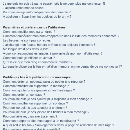
Je me suis enregistré par le passé mais je ne peux plus me connecter ?!
e
J’ai perdu mon mot de passe !
r
Pourquoi suis-je automatiquement déconnecté ?
À quoi sert « Supprimer les cookies du forum » ?
Paramètres et préférences de l’utilisateur
Comment modifier mes paramètres ?
Comment empêcher mon nom d’apparaître dans la liste des membres connectés ?
Les heures ne sont pas correctes !
J’ai changé mon fuseau horaire et l’heure est toujours incorrecte !
Ma langue n’est pas dans la liste !
A quoi correspondent les images à proximité de mon nom d’utilisateur ?
Comment puis-je afficher un avatar ?
Qu’est-ce que mon rang et comment le modifier ?
Lorsque je clique sur le lien
e-mail
d’un membre, on me demande de me connecter !?
Problèmes liés à la publication de messages
Comment créer un nouveau sujet ou poster une réponse ?
Comment modifier ou supprimer un message ?
Comment ajouter une signature à mes messages ?
Comment créer un sondage ?
Pourquoi ne puis-je pas ajouter plus d’options à mon sondage ?
Comment modifier ou supprimer un sondage ?
Pourquoi ne puis-je pas accéder à un forum ?
Pourquoi ne puis-je pas joindre des fichiers à mon message ?
Pourquoi ai-je reçu un avertissement ?
Comment rapporter des messages à un modérateur ?
À quoi sert le bouton « Sauvegarder » dans la page de rédaction de message ?
Pourquoi mon message doit être validé ?