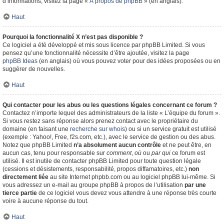
d’informations, visitez la page «
À propos de phpBB
» (en anglais).
Haut
Pourquoi la fonctionnalité X n’est pas disponible ?
Ce logiciel a été développé et mis sous licence par phpBB Limited. Si vous
pensez qu’une fonctionnalité nécessite d’être ajoutée, visitez la page
phpBB Ideas
(en anglais) où vous pouvez voter pour des idées proposées ou en
suggérer de nouvelles.
Haut
Qui contacter pour les abus ou les questions légales concernant ce forum ?
Contactez n’importe lequel des administrateurs de la liste « L’équipe du forum ».
Si vous restez sans réponse alors prenez contact avec le propriétaire du
domaine (en faisant une
recherche sur whois
) ou si un service gratuit est utilisé
(exemple : Yahoo!, Free, f2s.com, etc.), avec le service de gestion ou des abus.
Notez que phpBB Limited
n’a absolument aucun contrôle
et ne peut être, en
aucun cas, tenu pour responsable sur
comment
,
où
ou
par qui
ce forum est
utilisé. Il est inutile de contacter phpBB Limited pour toute question légale
(cessions et désistements, responsabilité, propos diffamatoires, etc.)
non
directement liée
au site Internet phpbb.com ou au logiciel phpBB lui-même. Si
vous adressez un e-mail au groupe phpBB à propos de l’utilisation
par une
tierce partie
de ce logiciel vous devez vous attendre à une réponse très courte
voire à aucune réponse du tout.
Haut