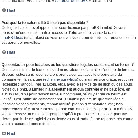
d’informations, visitez la page «
À propos de phpBB
» (en anglais).
Haut
Pourquoi la fonctionnalité X n’est pas disponible ?
Ce logiciel a été développé et mis sous licence par phpBB Limited. Si vous
pensez qu’une fonctionnalité nécessite d’être ajoutée, visitez la page
phpBB Ideas
(en anglais) où vous pouvez voter pour des idées proposées ou en
suggérer de nouvelles.
Haut
Qui contacter pour les abus ou les questions légales concernant ce forum ?
Contactez n’importe lequel des administrateurs de la liste « L’équipe du forum ».
Si vous restez sans réponse alors prenez contact avec le propriétaire du
domaine (en faisant une
recherche sur whois
) ou si un service gratuit est utilisé
(exemple : Yahoo!, Free, f2s.com, etc.), avec le service de gestion ou des abus.
Notez que phpBB Limited
n’a absolument aucun contrôle
et ne peut être, en
aucun cas, tenu pour responsable sur
comment
,
où
ou
par qui
ce forum est
utilisé. Il est inutile de contacter phpBB Limited pour toute question légale
(cessions et désistements, responsabilité, propos diffamatoires, etc.)
non
directement liée
au site Internet phpbb.com ou au logiciel phpBB lui-même. Si
vous adressez un e-mail au groupe phpBB à propos de l’utilisation
par une
tierce partie
de ce logiciel vous devez vous attendre à une réponse très courte
voire à aucune réponse du tout.
Haut