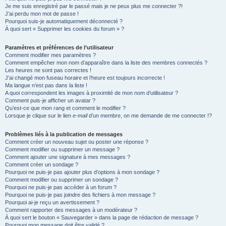
Je me suis enregistré par le passé mais je ne peux plus me connecter ?!
e
J’ai perdu mon mot de passe !
r
Pourquoi suis-je automatiquement déconnecté ?
À quoi sert « Supprimer les cookies du forum » ?
Paramètres et préférences de l’utilisateur
Comment modifier mes paramètres ?
Comment empêcher mon nom d’apparaître dans la liste des membres connectés ?
Les heures ne sont pas correctes !
J’ai changé mon fuseau horaire et l’heure est toujours incorrecte !
Ma langue n’est pas dans la liste !
A quoi correspondent les images à proximité de mon nom d’utilisateur ?
Comment puis-je afficher un avatar ?
Qu’est-ce que mon rang et comment le modifier ?
Lorsque je clique sur le lien
e-mail
d’un membre, on me demande de me connecter !?
Problèmes liés à la publication de messages
Comment créer un nouveau sujet ou poster une réponse ?
Comment modifier ou supprimer un message ?
Comment ajouter une signature à mes messages ?
Comment créer un sondage ?
Pourquoi ne puis-je pas ajouter plus d’options à mon sondage ?
Comment modifier ou supprimer un sondage ?
Pourquoi ne puis-je pas accéder à un forum ?
Pourquoi ne puis-je pas joindre des fichiers à mon message ?
Pourquoi ai-je reçu un avertissement ?
Comment rapporter des messages à un modérateur ?
À quoi sert le bouton « Sauvegarder » dans la page de rédaction de message ?
Pourquoi mon message doit être validé ?