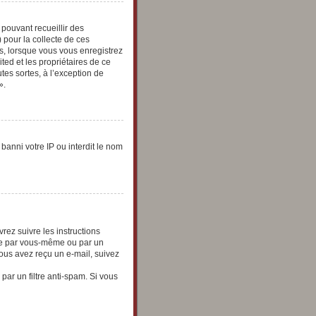
 pouvant recueillir des
 pour la collecte de ces
us, lorsque vous vous enregistrez
ted et les propriétaires de ce
tes sortes, à l’exception de
».
banni votre IP ou interdit le nom
rez suivre les instructions
vée par vous-même ou par un
vous avez reçu un e-mail, suivez
 par un filtre anti-spam. Si vous