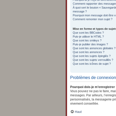
Comment rapporter des messages
À quoi sert le bouton « Sauvegard
message ?
Pourquoi mon message doit être va
Comment remonter mon sujet ?
Mise en forme et types de sujet
Que sont les BBCodes ?
Puis-je utiliser le HTML ?
Que sont les smileys ?
Puis-je publier des images ?
Que sont les annonces globales ?
Que sont les annonces ?
Que sont les sujets épinglés ?
Que sont les sujets verrouillés ?
Que sont les icônes de sujet ?
Problèmes de connexion 
Pourquoi dois-je m’enregistrer
Vous pouvez ne pas le faire, mais
messages. Par ailleurs, l’enregi
personnalisés, la messagerie pri
vivement conseillée.
Haut