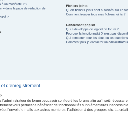
 à un modérateur ?
Fichiers joints
er » dans la page de rédaction de
Quels fichiers joints sont autorisés sur ce f
Comment trouver tous mes fichiers joints ?
lidé ?
Concernant phpBB
Qui a développé ce logiciel de forum ?
s
Pourquoi la fonctionnalité X n’est pas disponi
Qui contacter pour les abus ou les question
Comment puis-je contacter un administrateu
et d’enregistrement
 ?
 l’administrateur du forum peut avoir configuré les forums afin qu’il soit nécessair
strement vous permet de bénéficier de fonctionnalités supplémentaires inaccessibl
vée, l’envoi d’e-mails aux autres membres, l’adhésion à des groupes, etc. La créat