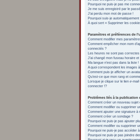
Pourquoi ne puis-je pas me conne
Je me suis enregistré par le pass
J’ai perdu mon mot de passe !
Pourquoi suis-je automatiquement
À quoi sert « Supprimer les cooki
Paramètres et préférences de l’u
Comment modifier mes paramètre
Comment empêcher mon nom d’appa
connectés ?
Les heures ne sont pas correctes 
J’ai changé mon fuseau horaire et l
Ma langue n’est pas dans la liste !
A quoi correspondent les images à 
Comment puis-je afficher un avata
Qu’est-ce que mon rang et commen
Lorsque je clique sur le lien
e-mail
connecter !?
Problèmes liés à la publicatio
Comment créer un nouveau sujet 
Comment modifier ou supprimer 
Comment ajouter une signature 
Comment créer un sondage ?
Pourquoi ne puis-je pas ajouter p
Comment modifier ou supprimer u
Pourquoi ne puis-je pas accéder à
Pourquoi ne puis-je pas joindre d
Pourquoi ai-je reçu un avertissem