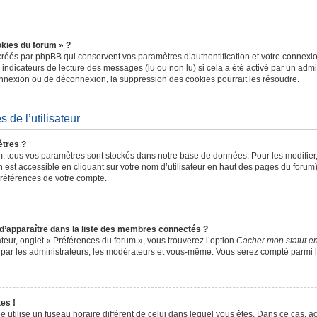
okies du forum » ?
réés par phpBB qui conservent vos paramètres d’authentification et votre connexion
s indicateurs de lecture des messages (lu ou non lu) si cela a été activé par un admi
nexion ou de déconnexion, la suppression des cookies pourrait les résoudre.
 de l’utilisateur
tres ?
, tous vos paramètres sont stockés dans notre base de données. Pour les modifie
 est accessible en cliquant sur votre nom d’utilisateur en haut des pages du forum
préférences de votre compte.
pparaître dans la liste des membres connectés ?
ateur, onglet « Préférences du forum », vous trouverez l’option
Cacher mon statut en
e par les administrateurs, les modérateurs et vous-même. Vous serez compté parmi 
es !
hée utilise un fuseau horaire différent de celui dans lequel vous êtes. Dans ce cas,