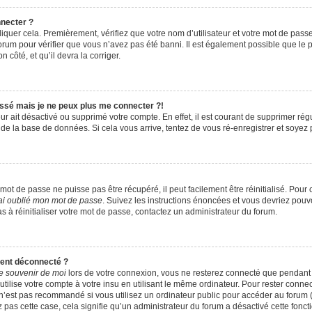
nnecter ?
iquer cela. Premièrement, vérifiez que votre nom d’utilisateur et votre mot de passe s
rum pour vérifier que vous n’avez pas été banni. Il est également possible que le pro
 côté, et qu’il devra la corriger.
assé mais je ne peux plus me connecter ?!
teur ait désactivé ou supprimé votre compte. En effet, il est courant de supprimer r
e de la base de données. Si cela vous arrive, tentez de vous ré-enregistrer et soyez p
ot de passe ne puisse pas être récupéré, il peut facilement être réinitialisé. Pour 
ai oublié mon mot de passe
. Suivez les instructions énoncées et vous devriez pou
s à réinitialiser votre mot de passe, contactez un administrateur du forum.
ment déconnecté ?
e souvenir de moi
lors de votre connexion, vous ne resterez connecté que pendan
ilise votre compte à votre insu en utilisant le même ordinateur. Pour rester conne
n’est pas recommandé si vous utilisez un ordinateur public pour accéder au forum (
z pas cette case, cela signifie qu’un administrateur du forum a désactivé cette foncti