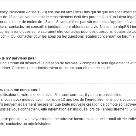
ivacy Protection Act
de 1998) est une loi aux États-Unis qui dit que les sites Internet
 de 13 ans doivent obtenir le consentement écrit des parents (ou d’un tuteur légal)
fier un mineur de moins de 13 ans. Si vous n’êtes pas sûr que cela s’applique à vo
place, contactez un conseiller juridique pour obtenir son avis. Notez que phpBB Limi
onseils juridiques et ne sauraient être contactés pour des questions légales de tou
ion « Qui contacter pour les abus ou les questions légales concernant ce forum ? 
 je n’y parviens pas !
eur du forum ait désactivé la création de nouveaux comptes. Il peut également avoir 
utiliser. Contactez un administrateur du forum pour obtenir de l’aide.
peux pas me connecter !
tilisateur et votre mot de passe. S’ils sont corrects, il y a deux possibilités :
 si vous avez indiqué avoir moins de 13 ans lors de l’enregistrement, alors vous dev
ums peuvent également nécessiter que toute nouvelle création de compte soit acti
issiez vous connecter. Cette information est indiquée lors de l’enregistrement. Si 
 il se peut que vous ayez fourni une adresse incorrecte ou que l’e-mail ait été traité
nie, contactez un administrateur.