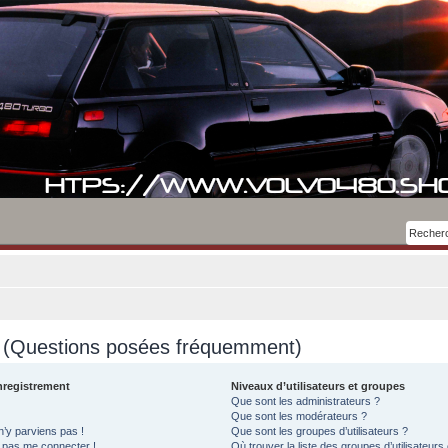
s (Questions posées fréquemment)
nregistrement
Niveaux d’utilisateurs et groupes
Que sont les administrateurs ?
Que sont les modérateurs ?
n’y parviens pas !
Que sont les groupes d’utilisateurs ?
x pas me connecter !
Où trouver la liste des groupes d’utilisateurs