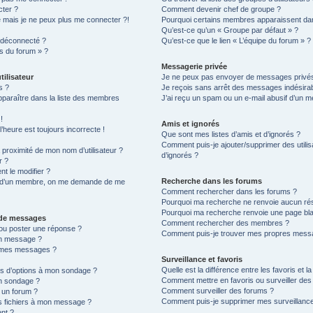
cter ?
Comment devenir chef de groupe ?
é mais je ne peux plus me connecter ?!
Pourquoi certains membres apparaissent dan
Qu’est-ce qu’un « Groupe par défaut » ?
 déconnecté ?
Qu’est-ce que le lien « L’équipe du forum » ?
es du forum » ?
Messagerie privée
tilisateur
Je ne peux pas envoyer de messages privés
s ?
Je reçois sans arrêt des messages indésirab
raître dans la liste des membres
J’ai reçu un spam ou un e-mail abusif d’un 
!
Amis et ignorés
’heure est toujours incorrecte !
Que sont mes listes d’amis et d’ignorés ?
Comment puis-je ajouter/supprimer des utilis
proximité de mon nom d’utilisateur ?
d’ignorés ?
r ?
t le modifier ?
Recherche dans les forums
d’un membre, on me demande de me
Comment rechercher dans les forums ?
Pourquoi ma recherche ne renvoie aucun rés
Pourquoi ma recherche renvoie une page bl
n de messages
Comment rechercher des membres ?
ou poster une réponse ?
Comment puis-je trouver mes propres messa
un message ?
à mes messages ?
Surveillance et favoris
Quelle est la différence entre les favoris et la
lus d’options à mon sondage ?
Comment mettre en favoris ou surveiller des 
n sondage ?
Comment surveiller des forums ?
 un forum ?
Comment puis-je supprimer mes surveillance
es fichiers à mon message ?
ent ?