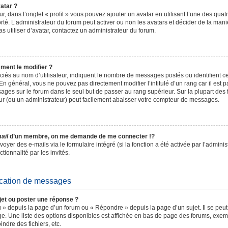
atar ?
r, dans l’onglet « profil » vous pouvez ajouter un avatar en utilisant l’une des qua
orté. L’administrateur du forum peut activer ou non les avatars et décider de la mani
s utiliser d’avatar, contactez un administrateur du forum.
ment le modifier ?
ciés au nom d’utilisateur, indiquent le nombre de messages postés ou identifient c
n général, vous ne pouvez pas directement modifier l’intitulé d’un rang car il est 
ages sur le forum dans le seul but de passer au rang supérieur. Sur la plupart des f
ur (ou un administrateur) peut facilement abaisser votre compteur de messages.
ail
d’un membre, on me demande de me connecter !?
yer des e-mails via le formulaire intégré (si la fonction a été activée par l’admini
ctionnalité par les invités.
ication de messages
et ou poster une réponse ?
 » depuis la page d’un forum ou « Répondre » depuis la page d’un sujet. Il se peu
ge. Une liste des options disponibles est affichée en bas de page des forums, exe
indre des fichiers, etc.