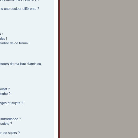
s une couleur différente ?
 !
les !
membre de ce forum !
ateurs de ma liste d’amis ou
ultat ?
anche ?!
ges et sujets ?
 surveillance ?
sujets ?
s de sujets ?