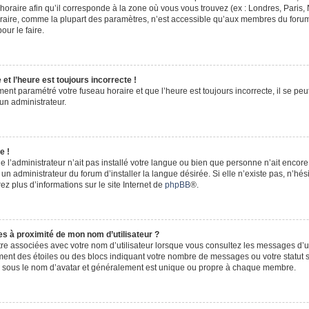
horaire afin qu’il corresponde à la zone où vous vous trouvez (ex : Londres, Paris,
oraire, comme la plupart des paramètres, n’est accessible qu’aux membres du forum
our le faire.
et l’heure est toujours incorrecte !
ment paramétré votre fuseau horaire et que l’heure est toujours incorrecte, il se peu
un administrateur.
e !
e l’administrateur n’ait pas installé votre langue ou bien que personne n’ait encor
 administrateur du forum d’installer la langue désirée. Si elle n’existe pas, n’hési
ez plus d’informations sur le site Internet de
phpBB
®.
s à proximité de mon nom d’utilisateur ?
tre associées avec votre nom d’utilisateur lorsque vous consultez les messages d’un
ment des étoiles ou des blocs indiquant votre nombre de messages ou votre statut 
e sous le nom d’avatar et généralement est unique ou propre à chaque membre.