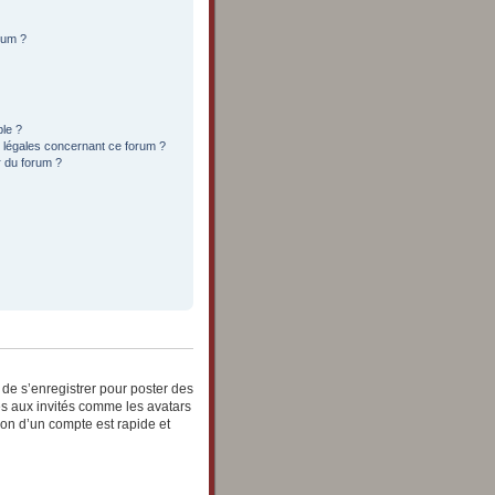
orum ?
ble ?
s légales concernant ce forum ?
r du forum ?
e de s’enregistrer pour poster des
es aux invités comme les avatars
ion d’un compte est rapide et