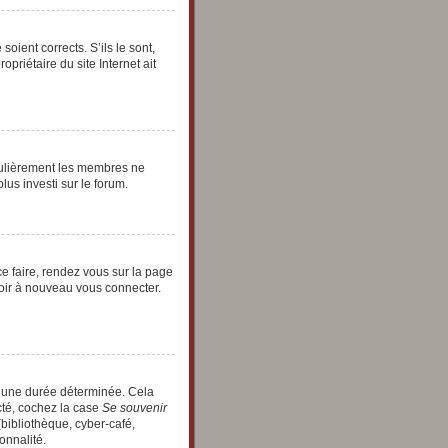
oient corrects. S’ils le sont,
priétaire du site Internet ait
égulièrement les membres ne
lus investi sur le forum.
ce faire, rendez vous sur la page
voir à nouveau vous connecter.
t une durée déterminée. Cela
cté, cochez la case
Se souvenir
bibliothèque, cyber-café,
onnalité.