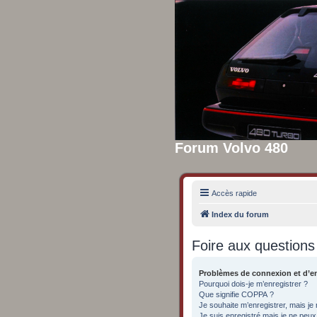
Forum Volvo 480
Accès rapide
Index du forum
Foire aux question
Problèmes de connexion et d’e
Pourquoi dois-je m’enregistrer ?
Que signifie COPPA ?
Je souhaite m’enregistrer, mais je 
Je suis enregistré mais je ne peu