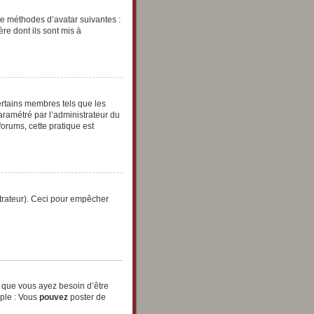
tre méthodes d’avatar suivantes :
ère dont ils sont mis à
ertains membres tels que les
paramétré par l’administrateur du
orums, cette pratique est
strateur). Ceci pour empêcher
t que vous ayez besoin d’être
mple : Vous
pouvez
poster de