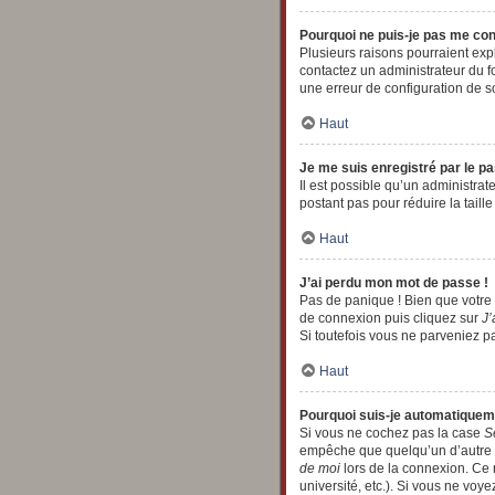
Pourquoi ne puis-je pas me co
Plusieurs raisons pourraient expl
contactez un administrateur du fo
une erreur de configuration de son
Haut
Je me suis enregistré par le p
Il est possible qu’un administra
postant pas pour réduire la taill
Haut
J’ai perdu mon mot de passe !
Pas de panique ! Bien que votre m
de connexion puis cliquez sur
J’
Si toutefois vous ne parveniez pa
Haut
Pourquoi suis-je automatique
Si vous ne cochez pas la case
S
empêche que quelqu’un d’autre ut
de moi
lors de la connexion. Ce 
université, etc.). Si vous ne voye