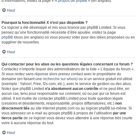
d’informations, visitez la page «
À propos de phpBB
» (en anglais).
Haut
Pourquoi la fonctionnalité X n’est pas disponible ?
Ce logiciel a été développé et mis sous licence par phpBB Limited. Si vous
pensez qu’une fonctionnalité nécessite d’être ajoutée, visitez la page
phpBB Ideas
(en anglais) où vous pouvez voter pour des idées proposées ou en
suggérer de nouvelles.
Haut
Qui contacter pour les abus ou les questions légales concernant ce forum ?
Contactez n’importe lequel des administrateurs de la liste « L’équipe du forum ».
Si vous restez sans réponse alors prenez contact avec le propriétaire du
domaine (en faisant une
recherche sur whois
) ou si un service gratuit est utilisé
(exemple : Yahoo!, Free, f2s.com, etc.), avec le service de gestion ou des abus.
Notez que phpBB Limited
n’a absolument aucun contrôle
et ne peut être, en
aucun cas, tenu pour responsable sur
comment
,
où
ou
par qui
ce forum est
utilisé. Il est inutile de contacter phpBB Limited pour toute question légale
(cessions et désistements, responsabilité, propos diffamatoires, etc.)
non
directement liée
au site Internet phpbb.com ou au logiciel phpBB lui-même. Si
vous adressez un e-mail au groupe phpBB à propos de l’utilisation
par une
tierce partie
de ce logiciel vous devez vous attendre à une réponse très courte
voire à aucune réponse du tout.
Haut