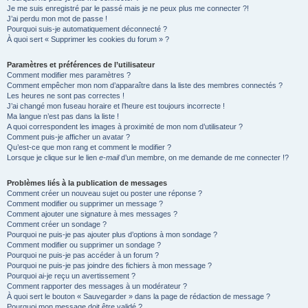
Je me suis enregistré par le passé mais je ne peux plus me connecter ?!
e
J’ai perdu mon mot de passe !
r
Pourquoi suis-je automatiquement déconnecté ?
À quoi sert « Supprimer les cookies du forum » ?
Paramètres et préférences de l’utilisateur
Comment modifier mes paramètres ?
Comment empêcher mon nom d’apparaître dans la liste des membres connectés ?
Les heures ne sont pas correctes !
J’ai changé mon fuseau horaire et l’heure est toujours incorrecte !
Ma langue n’est pas dans la liste !
A quoi correspondent les images à proximité de mon nom d’utilisateur ?
Comment puis-je afficher un avatar ?
Qu’est-ce que mon rang et comment le modifier ?
Lorsque je clique sur le lien
e-mail
d’un membre, on me demande de me connecter !?
Problèmes liés à la publication de messages
Comment créer un nouveau sujet ou poster une réponse ?
Comment modifier ou supprimer un message ?
Comment ajouter une signature à mes messages ?
Comment créer un sondage ?
Pourquoi ne puis-je pas ajouter plus d’options à mon sondage ?
Comment modifier ou supprimer un sondage ?
Pourquoi ne puis-je pas accéder à un forum ?
Pourquoi ne puis-je pas joindre des fichiers à mon message ?
Pourquoi ai-je reçu un avertissement ?
Comment rapporter des messages à un modérateur ?
À quoi sert le bouton « Sauvegarder » dans la page de rédaction de message ?
Pourquoi mon message doit être validé ?