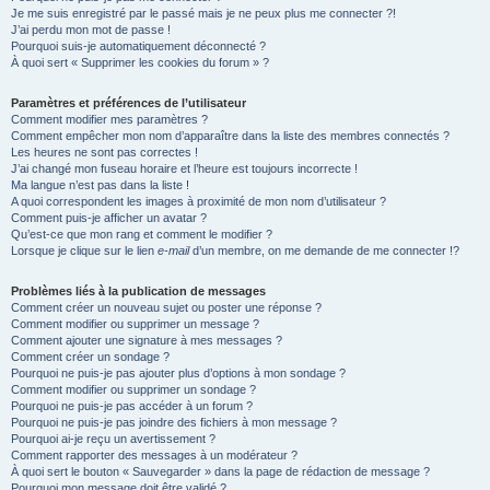
Je me suis enregistré par le passé mais je ne peux plus me connecter ?!
e
J’ai perdu mon mot de passe !
r
Pourquoi suis-je automatiquement déconnecté ?
À quoi sert « Supprimer les cookies du forum » ?
Paramètres et préférences de l’utilisateur
Comment modifier mes paramètres ?
Comment empêcher mon nom d’apparaître dans la liste des membres connectés ?
Les heures ne sont pas correctes !
J’ai changé mon fuseau horaire et l’heure est toujours incorrecte !
Ma langue n’est pas dans la liste !
A quoi correspondent les images à proximité de mon nom d’utilisateur ?
Comment puis-je afficher un avatar ?
Qu’est-ce que mon rang et comment le modifier ?
Lorsque je clique sur le lien
e-mail
d’un membre, on me demande de me connecter !?
Problèmes liés à la publication de messages
Comment créer un nouveau sujet ou poster une réponse ?
Comment modifier ou supprimer un message ?
Comment ajouter une signature à mes messages ?
Comment créer un sondage ?
Pourquoi ne puis-je pas ajouter plus d’options à mon sondage ?
Comment modifier ou supprimer un sondage ?
Pourquoi ne puis-je pas accéder à un forum ?
Pourquoi ne puis-je pas joindre des fichiers à mon message ?
Pourquoi ai-je reçu un avertissement ?
Comment rapporter des messages à un modérateur ?
À quoi sert le bouton « Sauvegarder » dans la page de rédaction de message ?
Pourquoi mon message doit être validé ?