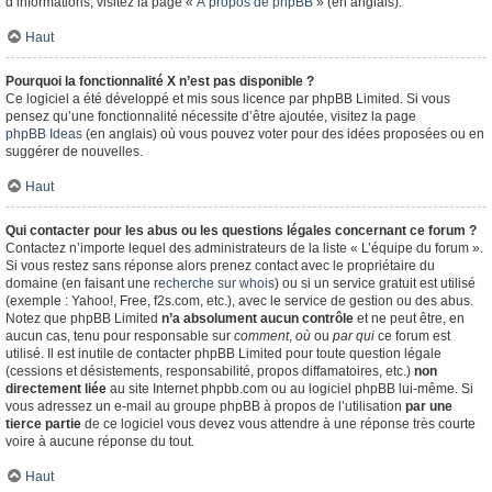
d’informations, visitez la page «
À propos de phpBB
» (en anglais).
Haut
Pourquoi la fonctionnalité X n’est pas disponible ?
Ce logiciel a été développé et mis sous licence par phpBB Limited. Si vous
pensez qu’une fonctionnalité nécessite d’être ajoutée, visitez la page
phpBB Ideas
(en anglais) où vous pouvez voter pour des idées proposées ou en
suggérer de nouvelles.
Haut
Qui contacter pour les abus ou les questions légales concernant ce forum ?
Contactez n’importe lequel des administrateurs de la liste « L’équipe du forum ».
Si vous restez sans réponse alors prenez contact avec le propriétaire du
domaine (en faisant une
recherche sur whois
) ou si un service gratuit est utilisé
(exemple : Yahoo!, Free, f2s.com, etc.), avec le service de gestion ou des abus.
Notez que phpBB Limited
n’a absolument aucun contrôle
et ne peut être, en
aucun cas, tenu pour responsable sur
comment
,
où
ou
par qui
ce forum est
utilisé. Il est inutile de contacter phpBB Limited pour toute question légale
(cessions et désistements, responsabilité, propos diffamatoires, etc.)
non
directement liée
au site Internet phpbb.com ou au logiciel phpBB lui-même. Si
vous adressez un e-mail au groupe phpBB à propos de l’utilisation
par une
tierce partie
de ce logiciel vous devez vous attendre à une réponse très courte
voire à aucune réponse du tout.
Haut