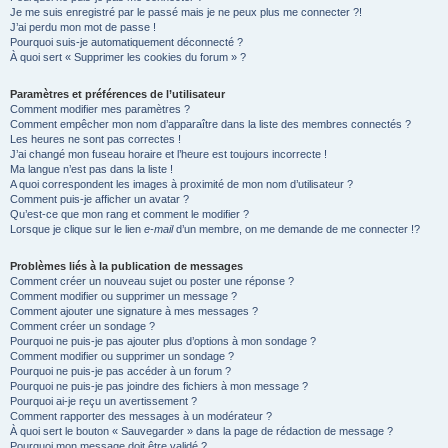
Je me suis enregistré par le passé mais je ne peux plus me connecter ?!
e
J’ai perdu mon mot de passe !
r
Pourquoi suis-je automatiquement déconnecté ?
À quoi sert « Supprimer les cookies du forum » ?
Paramètres et préférences de l’utilisateur
Comment modifier mes paramètres ?
Comment empêcher mon nom d’apparaître dans la liste des membres connectés ?
Les heures ne sont pas correctes !
J’ai changé mon fuseau horaire et l’heure est toujours incorrecte !
Ma langue n’est pas dans la liste !
A quoi correspondent les images à proximité de mon nom d’utilisateur ?
Comment puis-je afficher un avatar ?
Qu’est-ce que mon rang et comment le modifier ?
Lorsque je clique sur le lien
e-mail
d’un membre, on me demande de me connecter !?
Problèmes liés à la publication de messages
Comment créer un nouveau sujet ou poster une réponse ?
Comment modifier ou supprimer un message ?
Comment ajouter une signature à mes messages ?
Comment créer un sondage ?
Pourquoi ne puis-je pas ajouter plus d’options à mon sondage ?
Comment modifier ou supprimer un sondage ?
Pourquoi ne puis-je pas accéder à un forum ?
Pourquoi ne puis-je pas joindre des fichiers à mon message ?
Pourquoi ai-je reçu un avertissement ?
Comment rapporter des messages à un modérateur ?
À quoi sert le bouton « Sauvegarder » dans la page de rédaction de message ?
Pourquoi mon message doit être validé ?