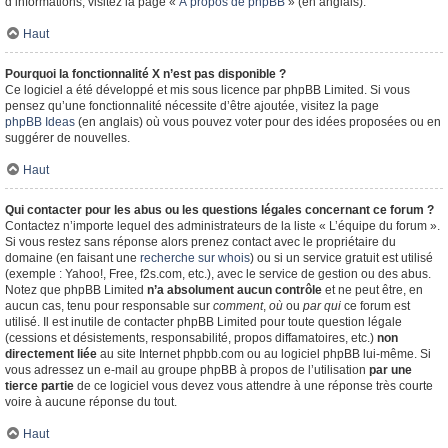
d’informations, visitez la page «
À propos de phpBB
» (en anglais).
Haut
Pourquoi la fonctionnalité X n’est pas disponible ?
Ce logiciel a été développé et mis sous licence par phpBB Limited. Si vous
pensez qu’une fonctionnalité nécessite d’être ajoutée, visitez la page
phpBB Ideas
(en anglais) où vous pouvez voter pour des idées proposées ou en
suggérer de nouvelles.
Haut
Qui contacter pour les abus ou les questions légales concernant ce forum ?
Contactez n’importe lequel des administrateurs de la liste « L’équipe du forum ».
Si vous restez sans réponse alors prenez contact avec le propriétaire du
domaine (en faisant une
recherche sur whois
) ou si un service gratuit est utilisé
(exemple : Yahoo!, Free, f2s.com, etc.), avec le service de gestion ou des abus.
Notez que phpBB Limited
n’a absolument aucun contrôle
et ne peut être, en
aucun cas, tenu pour responsable sur
comment
,
où
ou
par qui
ce forum est
utilisé. Il est inutile de contacter phpBB Limited pour toute question légale
(cessions et désistements, responsabilité, propos diffamatoires, etc.)
non
directement liée
au site Internet phpbb.com ou au logiciel phpBB lui-même. Si
vous adressez un e-mail au groupe phpBB à propos de l’utilisation
par une
tierce partie
de ce logiciel vous devez vous attendre à une réponse très courte
voire à aucune réponse du tout.
Haut