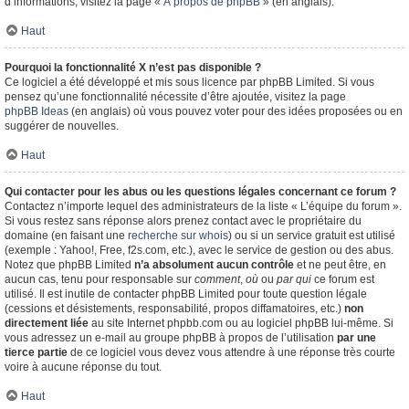
d’informations, visitez la page «
À propos de phpBB
» (en anglais).
Haut
Pourquoi la fonctionnalité X n’est pas disponible ?
Ce logiciel a été développé et mis sous licence par phpBB Limited. Si vous
pensez qu’une fonctionnalité nécessite d’être ajoutée, visitez la page
phpBB Ideas
(en anglais) où vous pouvez voter pour des idées proposées ou en
suggérer de nouvelles.
Haut
Qui contacter pour les abus ou les questions légales concernant ce forum ?
Contactez n’importe lequel des administrateurs de la liste « L’équipe du forum ».
Si vous restez sans réponse alors prenez contact avec le propriétaire du
domaine (en faisant une
recherche sur whois
) ou si un service gratuit est utilisé
(exemple : Yahoo!, Free, f2s.com, etc.), avec le service de gestion ou des abus.
Notez que phpBB Limited
n’a absolument aucun contrôle
et ne peut être, en
aucun cas, tenu pour responsable sur
comment
,
où
ou
par qui
ce forum est
utilisé. Il est inutile de contacter phpBB Limited pour toute question légale
(cessions et désistements, responsabilité, propos diffamatoires, etc.)
non
directement liée
au site Internet phpbb.com ou au logiciel phpBB lui-même. Si
vous adressez un e-mail au groupe phpBB à propos de l’utilisation
par une
tierce partie
de ce logiciel vous devez vous attendre à une réponse très courte
voire à aucune réponse du tout.
Haut