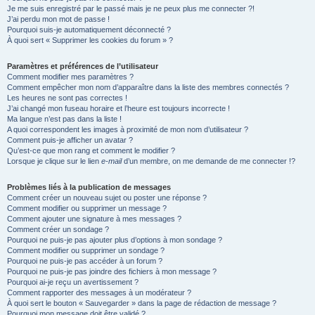
Je me suis enregistré par le passé mais je ne peux plus me connecter ?!
e
J’ai perdu mon mot de passe !
r
Pourquoi suis-je automatiquement déconnecté ?
À quoi sert « Supprimer les cookies du forum » ?
Paramètres et préférences de l’utilisateur
Comment modifier mes paramètres ?
Comment empêcher mon nom d’apparaître dans la liste des membres connectés ?
Les heures ne sont pas correctes !
J’ai changé mon fuseau horaire et l’heure est toujours incorrecte !
Ma langue n’est pas dans la liste !
A quoi correspondent les images à proximité de mon nom d’utilisateur ?
Comment puis-je afficher un avatar ?
Qu’est-ce que mon rang et comment le modifier ?
Lorsque je clique sur le lien
e-mail
d’un membre, on me demande de me connecter !?
Problèmes liés à la publication de messages
Comment créer un nouveau sujet ou poster une réponse ?
Comment modifier ou supprimer un message ?
Comment ajouter une signature à mes messages ?
Comment créer un sondage ?
Pourquoi ne puis-je pas ajouter plus d’options à mon sondage ?
Comment modifier ou supprimer un sondage ?
Pourquoi ne puis-je pas accéder à un forum ?
Pourquoi ne puis-je pas joindre des fichiers à mon message ?
Pourquoi ai-je reçu un avertissement ?
Comment rapporter des messages à un modérateur ?
À quoi sert le bouton « Sauvegarder » dans la page de rédaction de message ?
Pourquoi mon message doit être validé ?