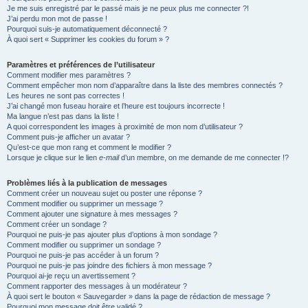
Je me suis enregistré par le passé mais je ne peux plus me connecter ?!
e
J’ai perdu mon mot de passe !
r
Pourquoi suis-je automatiquement déconnecté ?
À quoi sert « Supprimer les cookies du forum » ?
Paramètres et préférences de l’utilisateur
Comment modifier mes paramètres ?
Comment empêcher mon nom d’apparaître dans la liste des membres connectés ?
Les heures ne sont pas correctes !
J’ai changé mon fuseau horaire et l’heure est toujours incorrecte !
Ma langue n’est pas dans la liste !
A quoi correspondent les images à proximité de mon nom d’utilisateur ?
Comment puis-je afficher un avatar ?
Qu’est-ce que mon rang et comment le modifier ?
Lorsque je clique sur le lien
e-mail
d’un membre, on me demande de me connecter !?
Problèmes liés à la publication de messages
Comment créer un nouveau sujet ou poster une réponse ?
Comment modifier ou supprimer un message ?
Comment ajouter une signature à mes messages ?
Comment créer un sondage ?
Pourquoi ne puis-je pas ajouter plus d’options à mon sondage ?
Comment modifier ou supprimer un sondage ?
Pourquoi ne puis-je pas accéder à un forum ?
Pourquoi ne puis-je pas joindre des fichiers à mon message ?
Pourquoi ai-je reçu un avertissement ?
Comment rapporter des messages à un modérateur ?
À quoi sert le bouton « Sauvegarder » dans la page de rédaction de message ?
Pourquoi mon message doit être validé ?