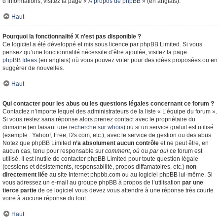
d’informations, visitez la page «
À propos de phpBB
» (en anglais).
Haut
Pourquoi la fonctionnalité X n’est pas disponible ?
Ce logiciel a été développé et mis sous licence par phpBB Limited. Si vous
pensez qu’une fonctionnalité nécessite d’être ajoutée, visitez la page
phpBB Ideas
(en anglais) où vous pouvez voter pour des idées proposées ou en
suggérer de nouvelles.
Haut
Qui contacter pour les abus ou les questions légales concernant ce forum ?
Contactez n’importe lequel des administrateurs de la liste « L’équipe du forum ».
Si vous restez sans réponse alors prenez contact avec le propriétaire du
domaine (en faisant une
recherche sur whois
) ou si un service gratuit est utilisé
(exemple : Yahoo!, Free, f2s.com, etc.), avec le service de gestion ou des abus.
Notez que phpBB Limited
n’a absolument aucun contrôle
et ne peut être, en
aucun cas, tenu pour responsable sur
comment
,
où
ou
par qui
ce forum est
utilisé. Il est inutile de contacter phpBB Limited pour toute question légale
(cessions et désistements, responsabilité, propos diffamatoires, etc.)
non
directement liée
au site Internet phpbb.com ou au logiciel phpBB lui-même. Si
vous adressez un e-mail au groupe phpBB à propos de l’utilisation
par une
tierce partie
de ce logiciel vous devez vous attendre à une réponse très courte
voire à aucune réponse du tout.
Haut