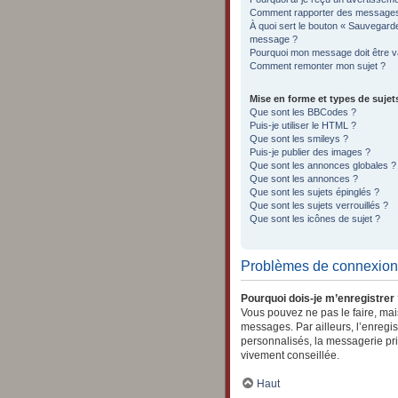
Comment rapporter des messages
À quoi sert le bouton « Sauvegard
message ?
Pourquoi mon message doit être va
Comment remonter mon sujet ?
Mise en forme et types de sujet
Que sont les BBCodes ?
Puis-je utiliser le HTML ?
Que sont les smileys ?
Puis-je publier des images ?
Que sont les annonces globales ?
Que sont les annonces ?
Que sont les sujets épinglés ?
Que sont les sujets verrouillés ?
Que sont les icônes de sujet ?
Problèmes de connexion 
Pourquoi dois-je m’enregistrer
Vous pouvez ne pas le faire, mais
messages. Par ailleurs, l’enregi
personnalisés, la messagerie pri
vivement conseillée.
Haut