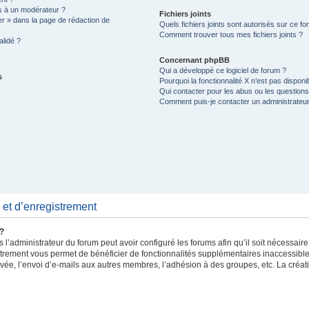
 à un modérateur ?
Fichiers joints
er » dans la page de rédaction de
Quels fichiers joints sont autorisés sur ce f
Comment trouver tous mes fichiers joints ?
lidé ?
Concernant phpBB
Qui a développé ce logiciel de forum ?
s
Pourquoi la fonctionnalité X n’est pas disponi
Qui contacter pour les abus ou les question
Comment puis-je contacter un administrateu
et d’enregistrement
 ?
 l’administrateur du forum peut avoir configuré les forums afin qu’il soit nécessair
strement vous permet de bénéficier de fonctionnalités supplémentaires inaccessibl
vée, l’envoi d’e-mails aux autres membres, l’adhésion à des groupes, etc. La créat