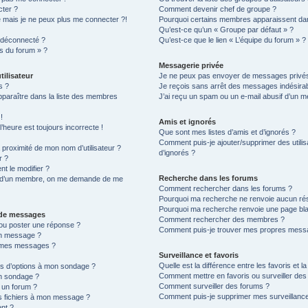
cter ?
Comment devenir chef de groupe ?
é mais je ne peux plus me connecter ?!
Pourquoi certains membres apparaissent dan
Qu’est-ce qu’un « Groupe par défaut » ?
 déconnecté ?
Qu’est-ce que le lien « L’équipe du forum » ?
es du forum » ?
Messagerie privée
tilisateur
Je ne peux pas envoyer de messages privés
s ?
Je reçois sans arrêt des messages indésirab
raître dans la liste des membres
J’ai reçu un spam ou un e-mail abusif d’un 
!
Amis et ignorés
’heure est toujours incorrecte !
Que sont mes listes d’amis et d’ignorés ?
Comment puis-je ajouter/supprimer des utilis
proximité de mon nom d’utilisateur ?
d’ignorés ?
r ?
t le modifier ?
Recherche dans les forums
d’un membre, on me demande de me
Comment rechercher dans les forums ?
Pourquoi ma recherche ne renvoie aucun rés
Pourquoi ma recherche renvoie une page bl
n de messages
Comment rechercher des membres ?
ou poster une réponse ?
Comment puis-je trouver mes propres messa
un message ?
à mes messages ?
Surveillance et favoris
Quelle est la différence entre les favoris et la
lus d’options à mon sondage ?
Comment mettre en favoris ou surveiller des 
n sondage ?
Comment surveiller des forums ?
 un forum ?
Comment puis-je supprimer mes surveillance
es fichiers à mon message ?
ent ?