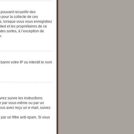
 pouvant recueillir des
 pour la collecte de ces
us, lorsque vous vous enregistrez
ted et les propriétaires de ce
tes sortes, à l’exception de
».
banni votre IP ou interdit le nom
rez suivre les instructions
vée par vous-même ou par un
vous avez reçu un e-mail, suivez
 par un filtre anti-spam. Si vous