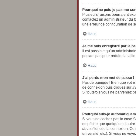
Pourquoi ne puis-je pas me co
Plusieurs raisons pourraient expl
contactez un administrateur du fo
une erreur de configuration de son
Haut
Je me suis enregistré par le p
Il est possible qu’un administra
postant pas pour réduire la taill
Haut
J’ai perdu mon mot de passe !
Pas de panique ! Bien que votre m
de connexion puis cliquez sur
J’
Si toutefois vous ne parveniez pa
Haut
Pourquoi suis-je automatique
Si vous ne cochez pas la case
S
empêche que quelqu’un d’autre ut
de moi
lors de la connexion. Ce 
université, etc.). Si vous ne voye