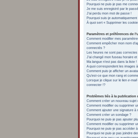
Pourquoi ne puis-je pas me conne
Je me suis enregistré par le pass
J’ai perdu mon mot de passe !
Pourquoi suis-je automatiquement
À quoi sert « Supprimer les cooki
Paramètres et préférences de l’u
Comment modifier mes paramètre
Comment empêcher mon nom d’appa
connectés ?
Les heures ne sont pas correctes 
J’ai changé mon fuseau horaire et l
Ma langue n’est pas dans la liste !
A quoi correspondent les images à 
Comment puis-je afficher un avata
Qu’est-ce que mon rang et commen
Lorsque je clique sur le lien
e-mail
connecter !?
Problèmes liés à la publicatio
Comment créer un nouveau sujet 
Comment modifier ou supprimer 
Comment ajouter une signature 
Comment créer un sondage ?
Pourquoi ne puis-je pas ajouter p
Comment modifier ou supprimer u
Pourquoi ne puis-je pas accéder à
Pourquoi ne puis-je pas joindre d
Pourquoi ai-je reçu un avertissem