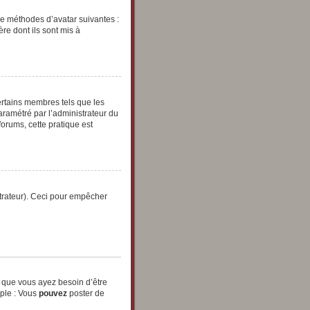
tre méthodes d’avatar suivantes :
ère dont ils sont mis à
ertains membres tels que les
paramétré par l’administrateur du
orums, cette pratique est
strateur). Ceci pour empêcher
t que vous ayez besoin d’être
mple : Vous
pouvez
poster de