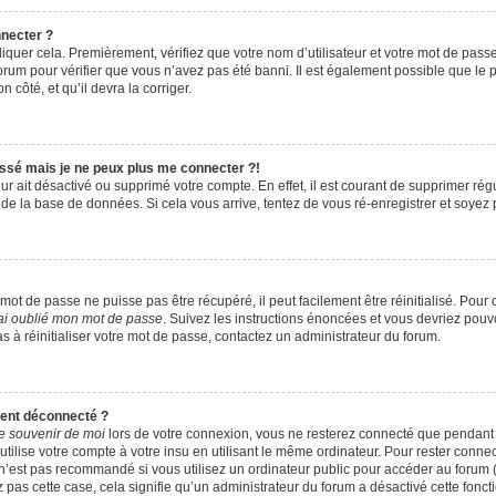
nnecter ?
iquer cela. Premièrement, vérifiez que votre nom d’utilisateur et votre mot de passe s
rum pour vérifier que vous n’avez pas été banni. Il est également possible que le pro
 côté, et qu’il devra la corriger.
assé mais je ne peux plus me connecter ?!
teur ait désactivé ou supprimé votre compte. En effet, il est courant de supprimer r
e de la base de données. Si cela vous arrive, tentez de vous ré-enregistrer et soyez p
ot de passe ne puisse pas être récupéré, il peut facilement être réinitialisé. Pour 
ai oublié mon mot de passe
. Suivez les instructions énoncées et vous devriez pou
s à réinitialiser votre mot de passe, contactez un administrateur du forum.
ment déconnecté ?
e souvenir de moi
lors de votre connexion, vous ne resterez connecté que pendan
ilise votre compte à votre insu en utilisant le même ordinateur. Pour rester conne
n’est pas recommandé si vous utilisez un ordinateur public pour accéder au forum (
z pas cette case, cela signifie qu’un administrateur du forum a désactivé cette foncti