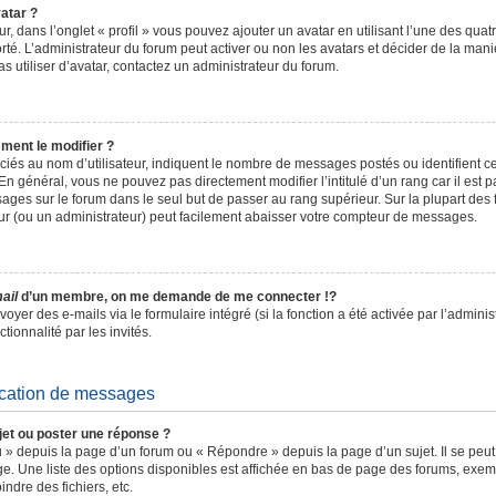
atar ?
r, dans l’onglet « profil » vous pouvez ajouter un avatar en utilisant l’une des qua
orté. L’administrateur du forum peut activer ou non les avatars et décider de la mani
s utiliser d’avatar, contactez un administrateur du forum.
ment le modifier ?
ciés au nom d’utilisateur, indiquent le nombre de messages postés ou identifient c
n général, vous ne pouvez pas directement modifier l’intitulé d’un rang car il est 
ages sur le forum dans le seul but de passer au rang supérieur. Sur la plupart des f
ur (ou un administrateur) peut facilement abaisser votre compteur de messages.
ail
d’un membre, on me demande de me connecter !?
yer des e-mails via le formulaire intégré (si la fonction a été activée par l’admini
ctionnalité par les invités.
ication de messages
et ou poster une réponse ?
 » depuis la page d’un forum ou « Répondre » depuis la page d’un sujet. Il se peu
ge. Une liste des options disponibles est affichée en bas de page des forums, exe
indre des fichiers, etc.