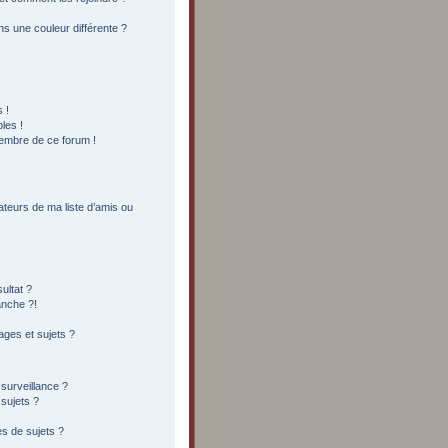
s une couleur différente ?
 !
les !
membre de ce forum !
ateurs de ma liste d’amis ou
ultat ?
anche ?!
ges et sujets ?
 surveillance ?
sujets ?
s de sujets ?