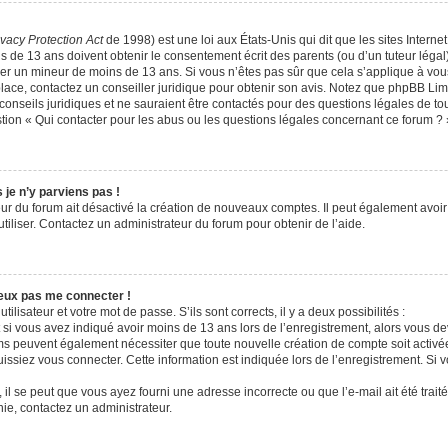
ivacy Protection Act
de 1998) est une loi aux États-Unis qui dit que les sites Internet
 de 13 ans doivent obtenir le consentement écrit des parents (ou d’un tuteur légal)
fier un mineur de moins de 13 ans. Si vous n’êtes pas sûr que cela s’applique à vo
place, contactez un conseiller juridique pour obtenir son avis. Notez que phpBB Limi
onseils juridiques et ne sauraient être contactés pour des questions légales de tou
ion « Qui contacter pour les abus ou les questions légales concernant ce forum ? 
 je n’y parviens pas !
eur du forum ait désactivé la création de nouveaux comptes. Il peut également avoir 
utiliser. Contactez un administrateur du forum pour obtenir de l’aide.
peux pas me connecter !
tilisateur et votre mot de passe. S’ils sont corrects, il y a deux possibilités :
 si vous avez indiqué avoir moins de 13 ans lors de l’enregistrement, alors vous dev
ums peuvent également nécessiter que toute nouvelle création de compte soit acti
issiez vous connecter. Cette information est indiquée lors de l’enregistrement. Si 
 il se peut que vous ayez fourni une adresse incorrecte ou que l’e-mail ait été traité
nie, contactez un administrateur.