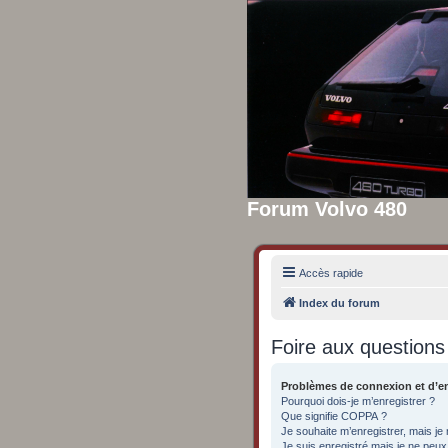
Forum Volvo 480
Accès rapide
Index du forum
Foire aux question
Problèmes de connexion et d’e
Pourquoi dois-je m’enregistrer ?
Que signifie COPPA ?
Je souhaite m’enregistrer, mais je 
Je suis enregistré mais je ne peu