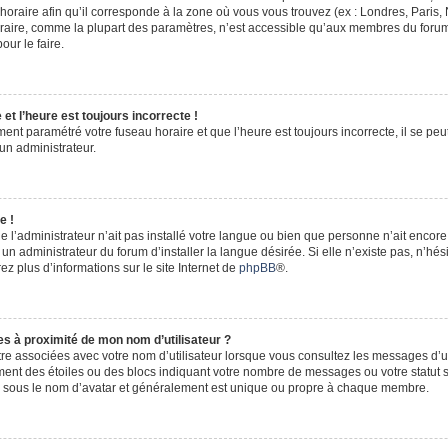
horaire afin qu’il corresponde à la zone où vous vous trouvez (ex : Londres, Paris,
oraire, comme la plupart des paramètres, n’est accessible qu’aux membres du forum
our le faire.
et l’heure est toujours incorrecte !
ment paramétré votre fuseau horaire et que l’heure est toujours incorrecte, il se peu
un administrateur.
e !
e l’administrateur n’ait pas installé votre langue ou bien que personne n’ait encor
 administrateur du forum d’installer la langue désirée. Si elle n’existe pas, n’hési
ez plus d’informations sur le site Internet de
phpBB
®.
s à proximité de mon nom d’utilisateur ?
tre associées avec votre nom d’utilisateur lorsque vous consultez les messages d’un
ment des étoiles ou des blocs indiquant votre nombre de messages ou votre statut 
e sous le nom d’avatar et généralement est unique ou propre à chaque membre.