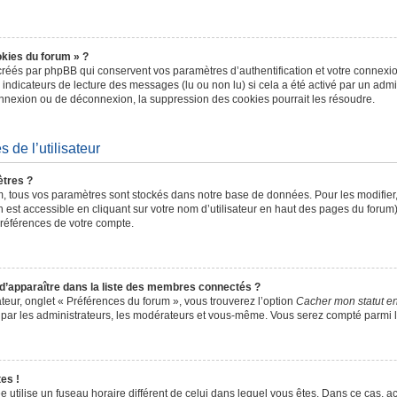
okies du forum » ?
réés par phpBB qui conservent vos paramètres d’authentification et votre connexion
s indicateurs de lecture des messages (lu ou non lu) si cela a été activé par un admi
nexion ou de déconnexion, la suppression des cookies pourrait les résoudre.
 de l’utilisateur
tres ?
, tous vos paramètres sont stockés dans notre base de données. Pour les modifie
 est accessible en cliquant sur votre nom d’utilisateur en haut des pages du forum
préférences de votre compte.
pparaître dans la liste des membres connectés ?
ateur, onglet « Préférences du forum », vous trouverez l’option
Cacher mon statut en
e par les administrateurs, les modérateurs et vous-même. Vous serez compté parmi 
es !
hée utilise un fuseau horaire différent de celui dans lequel vous êtes. Dans ce cas,