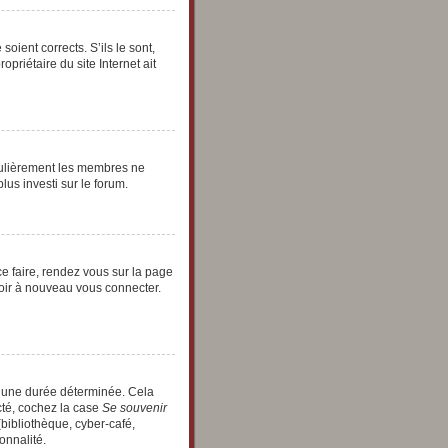
oient corrects. S’ils le sont,
priétaire du site Internet ait
égulièrement les membres ne
lus investi sur le forum.
ce faire, rendez vous sur la page
voir à nouveau vous connecter.
t une durée déterminée. Cela
cté, cochez la case
Se souvenir
bibliothèque, cyber-café,
onnalité.