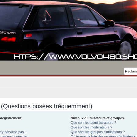
s (Questions posées fréquemment)
nregistrement
Niveaux d’utilisateurs et groupes
Que sont les administrateurs ?
Que sont les modérateurs ?
n’y parviens pas !
Que sont les groupes d’utilisateurs ?
x pas me connecter !
Où trouver la liste des groupes d’utilisateurs