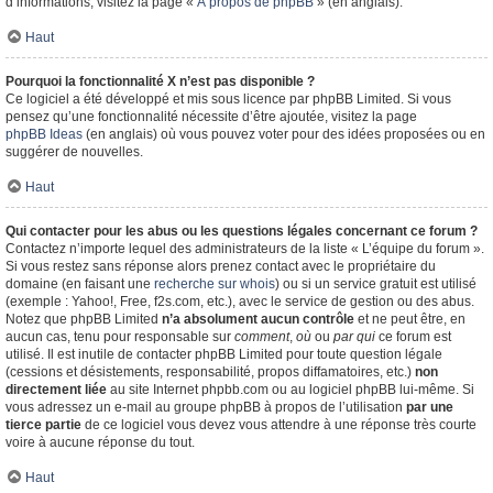
d’informations, visitez la page «
À propos de phpBB
» (en anglais).
Haut
Pourquoi la fonctionnalité X n’est pas disponible ?
Ce logiciel a été développé et mis sous licence par phpBB Limited. Si vous
pensez qu’une fonctionnalité nécessite d’être ajoutée, visitez la page
phpBB Ideas
(en anglais) où vous pouvez voter pour des idées proposées ou en
suggérer de nouvelles.
Haut
Qui contacter pour les abus ou les questions légales concernant ce forum ?
Contactez n’importe lequel des administrateurs de la liste « L’équipe du forum ».
Si vous restez sans réponse alors prenez contact avec le propriétaire du
domaine (en faisant une
recherche sur whois
) ou si un service gratuit est utilisé
(exemple : Yahoo!, Free, f2s.com, etc.), avec le service de gestion ou des abus.
Notez que phpBB Limited
n’a absolument aucun contrôle
et ne peut être, en
aucun cas, tenu pour responsable sur
comment
,
où
ou
par qui
ce forum est
utilisé. Il est inutile de contacter phpBB Limited pour toute question légale
(cessions et désistements, responsabilité, propos diffamatoires, etc.)
non
directement liée
au site Internet phpbb.com ou au logiciel phpBB lui-même. Si
vous adressez un e-mail au groupe phpBB à propos de l’utilisation
par une
tierce partie
de ce logiciel vous devez vous attendre à une réponse très courte
voire à aucune réponse du tout.
Haut