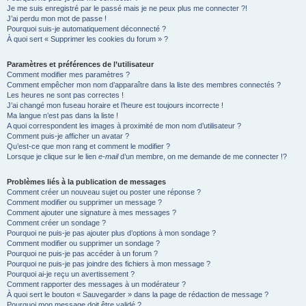
Je me suis enregistré par le passé mais je ne peux plus me connecter ?!
e
J’ai perdu mon mot de passe !
r
Pourquoi suis-je automatiquement déconnecté ?
À quoi sert « Supprimer les cookies du forum » ?
Paramètres et préférences de l’utilisateur
Comment modifier mes paramètres ?
Comment empêcher mon nom d’apparaître dans la liste des membres connectés ?
Les heures ne sont pas correctes !
J’ai changé mon fuseau horaire et l’heure est toujours incorrecte !
Ma langue n’est pas dans la liste !
A quoi correspondent les images à proximité de mon nom d’utilisateur ?
Comment puis-je afficher un avatar ?
Qu’est-ce que mon rang et comment le modifier ?
Lorsque je clique sur le lien
e-mail
d’un membre, on me demande de me connecter !?
Problèmes liés à la publication de messages
Comment créer un nouveau sujet ou poster une réponse ?
Comment modifier ou supprimer un message ?
Comment ajouter une signature à mes messages ?
Comment créer un sondage ?
Pourquoi ne puis-je pas ajouter plus d’options à mon sondage ?
Comment modifier ou supprimer un sondage ?
Pourquoi ne puis-je pas accéder à un forum ?
Pourquoi ne puis-je pas joindre des fichiers à mon message ?
Pourquoi ai-je reçu un avertissement ?
Comment rapporter des messages à un modérateur ?
À quoi sert le bouton « Sauvegarder » dans la page de rédaction de message ?
Pourquoi mon message doit être validé ?