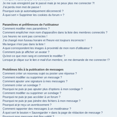
Je me suis enregistré par le passé mais je ne peux plus me connecter ?!
e
J’ai perdu mon mot de passe !
r
Pourquoi suis-je automatiquement déconnecté ?
À quoi sert « Supprimer les cookies du forum » ?
Paramètres et préférences de l’utilisateur
Comment modifier mes paramètres ?
Comment empêcher mon nom d’apparaître dans la liste des membres connectés ?
Les heures ne sont pas correctes !
J’ai changé mon fuseau horaire et l’heure est toujours incorrecte !
Ma langue n’est pas dans la liste !
A quoi correspondent les images à proximité de mon nom d’utilisateur ?
Comment puis-je afficher un avatar ?
Qu’est-ce que mon rang et comment le modifier ?
Lorsque je clique sur le lien
e-mail
d’un membre, on me demande de me connecter !?
Problèmes liés à la publication de messages
Comment créer un nouveau sujet ou poster une réponse ?
Comment modifier ou supprimer un message ?
Comment ajouter une signature à mes messages ?
Comment créer un sondage ?
Pourquoi ne puis-je pas ajouter plus d’options à mon sondage ?
Comment modifier ou supprimer un sondage ?
Pourquoi ne puis-je pas accéder à un forum ?
Pourquoi ne puis-je pas joindre des fichiers à mon message ?
Pourquoi ai-je reçu un avertissement ?
Comment rapporter des messages à un modérateur ?
À quoi sert le bouton « Sauvegarder » dans la page de rédaction de message ?
Pourquoi mon message doit être validé ?