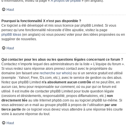
d’informations, visitez la page «
À propos de phpBB
» (en anglais).
Haut
Pourquoi la fonctionnalité X n’est pas disponible ?
Ce logiciel a été développé et mis sous licence par phpBB Limited. Si vous
pensez qu’une fonctionnalité nécessite d’être ajoutée, visitez la page
phpBB Ideas
(en anglais) où vous pouvez voter pour des idées proposées ou en
suggérer de nouvelles.
Haut
Qui contacter pour les abus ou les questions légales concernant ce forum ?
Contactez n’importe lequel des administrateurs de la liste « L’équipe du forum ».
Si vous restez sans réponse alors prenez contact avec le propriétaire du
domaine (en faisant une
recherche sur whois
) ou si un service gratuit est utilisé
(exemple : Yahoo!, Free, f2s.com, etc.), avec le service de gestion ou des abus.
Notez que phpBB Limited
n’a absolument aucun contrôle
et ne peut être, en
aucun cas, tenu pour responsable sur
comment
,
où
ou
par qui
ce forum est
utilisé. Il est inutile de contacter phpBB Limited pour toute question légale
(cessions et désistements, responsabilité, propos diffamatoires, etc.)
non
directement liée
au site Internet phpbb.com ou au logiciel phpBB lui-même. Si
vous adressez un e-mail au groupe phpBB à propos de l’utilisation
par une
tierce partie
de ce logiciel vous devez vous attendre à une réponse très courte
voire à aucune réponse du tout.
Haut