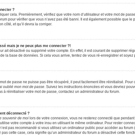
nnecter ?
iquer cela. Premièrement, vérifiez que votre nom d’utilisateur et votre mot de passe s
rum pour vérifier que vous n’avez pas été banni. Il est également possible que le pro
 côté, et qu’il devra la corriger.
assé mais je ne peux plus me connecter ?!
teur ait désactivé ou supprimé votre compte. En effet, il est courant de supprimer r
e de la base de données. Si cela vous arrive, tentez de vous ré-enregistrer et soyez p
ot de passe ne puisse pas être récupéré, il peut facilement être réinitialisé. Pour 
ai oublié mon mot de passe
. Suivez les instructions énoncées et vous devriez pou
s à réinitialiser votre mot de passe, contactez un administrateur du forum.
ment déconnecté ?
e souvenir de moi
lors de votre connexion, vous ne resterez connecté que pendan
ilise votre compte à votre insu en utilisant le même ordinateur. Pour rester conne
n’est pas recommandé si vous utilisez un ordinateur public pour accéder au forum (
z pas cette case, cela signifie qu’un administrateur du forum a désactivé cette foncti