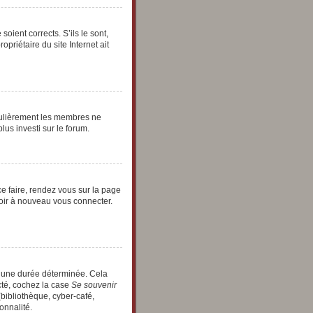
oient corrects. S’ils le sont,
priétaire du site Internet ait
égulièrement les membres ne
lus investi sur le forum.
ce faire, rendez vous sur la page
voir à nouveau vous connecter.
t une durée déterminée. Cela
cté, cochez la case
Se souvenir
bibliothèque, cyber-café,
onnalité.