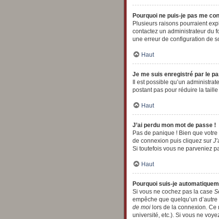
Pourquoi ne puis-je pas me co
Plusieurs raisons pourraient expl
contactez un administrateur du fo
une erreur de configuration de son
Haut
Je me suis enregistré par le p
Il est possible qu’un administra
postant pas pour réduire la taill
Haut
J’ai perdu mon mot de passe !
Pas de panique ! Bien que votre m
de connexion puis cliquez sur
J’
Si toutefois vous ne parveniez pa
Haut
Pourquoi suis-je automatique
Si vous ne cochez pas la case
S
empêche que quelqu’un d’autre ut
de moi
lors de la connexion. Ce 
université, etc.). Si vous ne voye