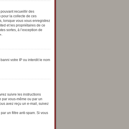
 pouvant recueillir des
 pour la collecte de ces
us, lorsque vous vous enregistrez
ted et les propriétaires de ce
tes sortes, à l’exception de
».
banni votre IP ou interdit le nom
rez suivre les instructions
vée par vous-même ou par un
vous avez reçu un e-mail, suivez
 par un filtre anti-spam. Si vous