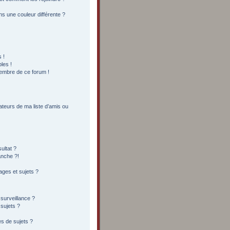
s une couleur différente ?
 !
les !
membre de ce forum !
ateurs de ma liste d’amis ou
ultat ?
anche ?!
ges et sujets ?
 surveillance ?
sujets ?
s de sujets ?