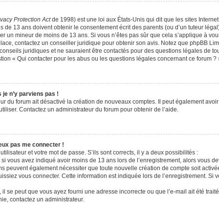
ivacy Protection Act
de 1998) est une loi aux États-Unis qui dit que les sites Internet
 de 13 ans doivent obtenir le consentement écrit des parents (ou d’un tuteur légal)
fier un mineur de moins de 13 ans. Si vous n’êtes pas sûr que cela s’applique à vo
place, contactez un conseiller juridique pour obtenir son avis. Notez que phpBB Limi
onseils juridiques et ne sauraient être contactés pour des questions légales de tou
ion « Qui contacter pour les abus ou les questions légales concernant ce forum ? 
 je n’y parviens pas !
eur du forum ait désactivé la création de nouveaux comptes. Il peut également avoir 
utiliser. Contactez un administrateur du forum pour obtenir de l’aide.
peux pas me connecter !
tilisateur et votre mot de passe. S’ils sont corrects, il y a deux possibilités :
 si vous avez indiqué avoir moins de 13 ans lors de l’enregistrement, alors vous dev
ums peuvent également nécessiter que toute nouvelle création de compte soit acti
issiez vous connecter. Cette information est indiquée lors de l’enregistrement. Si 
 il se peut que vous ayez fourni une adresse incorrecte ou que l’e-mail ait été traité
nie, contactez un administrateur.