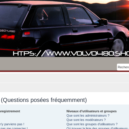
s (Questions posées fréquemment)
nregistrement
Niveaux d’utilisateurs et groupes
Que sont les administrateurs ?
Que sont les modérateurs ?
n’y parviens pas !
Que sont les groupes d’utilisateurs ?
x pas me connecter !
Où trouver la liste des groupes d’utilisateurs