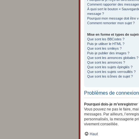
Comment rapporter des messages
À quoi sert le bouton « Sauvegard
message ?
Pourquoi mon message doit être va
Comment remonter mon sujet ?
Mise en forme et types de sujet
Que sont les BBCodes ?
Puis-je utiliser le HTML ?
Que sont les smileys ?
Puis-je publier des images ?
Que sont les annonces globales ?
Que sont les annonces ?
Que sont les sujets épinglés ?
Que sont les sujets verrouillés ?
Que sont les icônes de sujet ?
Problèmes de connexion 
Pourquoi dois-je m’enregistrer
Vous pouvez ne pas le faire, mais
messages. Par ailleurs, l’enregi
personnalisés, la messagerie pri
vivement conseillée.
Haut