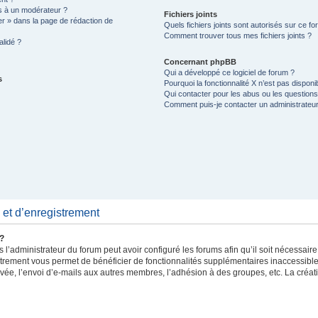
 à un modérateur ?
Fichiers joints
er » dans la page de rédaction de
Quels fichiers joints sont autorisés sur ce f
Comment trouver tous mes fichiers joints ?
lidé ?
Concernant phpBB
Qui a développé ce logiciel de forum ?
s
Pourquoi la fonctionnalité X n’est pas disponi
Qui contacter pour les abus ou les question
Comment puis-je contacter un administrateu
et d’enregistrement
 ?
 l’administrateur du forum peut avoir configuré les forums afin qu’il soit nécessair
strement vous permet de bénéficier de fonctionnalités supplémentaires inaccessibl
vée, l’envoi d’e-mails aux autres membres, l’adhésion à des groupes, etc. La créat