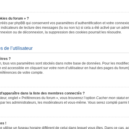
okies du forum » ?
réés par phpBB qui conservent vos paramètres d’authentification et votre connexion
s indicateurs de lecture des messages (lu ou non lu) si cela a été activé par un admi
nexion ou de déconnexion, la suppression des cookies pourrait les résoudre.
 de l’utilisateur
tres ?
, tous vos paramètres sont stockés dans notre base de données. Pour les modifie
 est accessible en cliquant sur votre nom d’utilisateur en haut des pages du forum
préférences de votre compte.
pparaître dans la liste des membres connectés ?
ateur, onglet « Préférences du forum », vous trouverez l’option
Cacher mon statut en
e par les administrateurs, les modérateurs et vous-même. Vous serez compté parmi 
es !
hée utilise un fuseau horaire différent de celui dans lequel vous êtes. Dans ce cas,