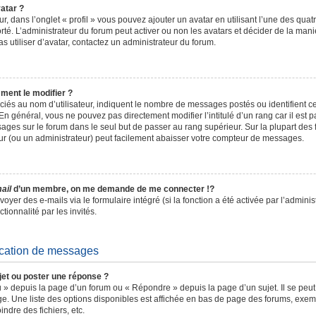
atar ?
r, dans l’onglet « profil » vous pouvez ajouter un avatar en utilisant l’une des qua
orté. L’administrateur du forum peut activer ou non les avatars et décider de la mani
s utiliser d’avatar, contactez un administrateur du forum.
ment le modifier ?
ciés au nom d’utilisateur, indiquent le nombre de messages postés ou identifient c
n général, vous ne pouvez pas directement modifier l’intitulé d’un rang car il est 
ages sur le forum dans le seul but de passer au rang supérieur. Sur la plupart des f
ur (ou un administrateur) peut facilement abaisser votre compteur de messages.
ail
d’un membre, on me demande de me connecter !?
yer des e-mails via le formulaire intégré (si la fonction a été activée par l’admini
ctionnalité par les invités.
ication de messages
et ou poster une réponse ?
 » depuis la page d’un forum ou « Répondre » depuis la page d’un sujet. Il se peu
ge. Une liste des options disponibles est affichée en bas de page des forums, exe
indre des fichiers, etc.