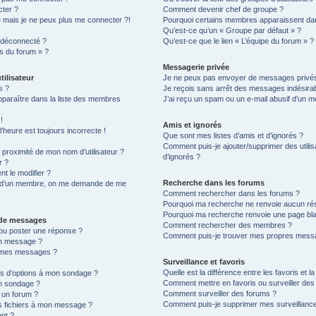
cter ?
Comment devenir chef de groupe ?
é mais je ne peux plus me connecter ?!
Pourquoi certains membres apparaissent dan
Qu’est-ce qu’un « Groupe par défaut » ?
 déconnecté ?
Qu’est-ce que le lien « L’équipe du forum » ?
es du forum » ?
Messagerie privée
tilisateur
Je ne peux pas envoyer de messages privés
s ?
Je reçois sans arrêt des messages indésirab
raître dans la liste des membres
J’ai reçu un spam ou un e-mail abusif d’un 
!
Amis et ignorés
’heure est toujours incorrecte !
Que sont mes listes d’amis et d’ignorés ?
Comment puis-je ajouter/supprimer des utilis
proximité de mon nom d’utilisateur ?
d’ignorés ?
r ?
t le modifier ?
Recherche dans les forums
d’un membre, on me demande de me
Comment rechercher dans les forums ?
Pourquoi ma recherche ne renvoie aucun rés
Pourquoi ma recherche renvoie une page bl
n de messages
Comment rechercher des membres ?
ou poster une réponse ?
Comment puis-je trouver mes propres messa
un message ?
à mes messages ?
Surveillance et favoris
Quelle est la différence entre les favoris et la
lus d’options à mon sondage ?
Comment mettre en favoris ou surveiller des 
n sondage ?
Comment surveiller des forums ?
 un forum ?
Comment puis-je supprimer mes surveillance
es fichiers à mon message ?
ent ?