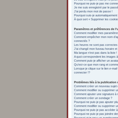
Pourquoi ne puis-je pas me conne
Je me suis enregistré par le pass
J’ai perdu mon mot de passe !
Pourquoi suis-je automatiquement
À quoi sert « Supprimer les cooki
Paramètres et préférences de l’u
Comment modifier mes paramètre
Comment empêcher mon nom d’appa
connectés ?
Les heures ne sont pas correctes 
J’ai changé mon fuseau horaire et l
Ma langue n’est pas dans la liste !
A quoi correspondent les images à 
Comment puis-je afficher un avata
Qu’est-ce que mon rang et commen
Lorsque je clique sur le lien
e-mail
connecter !?
Problèmes liés à la publicatio
Comment créer un nouveau sujet 
Comment modifier ou supprimer 
Comment ajouter une signature 
Comment créer un sondage ?
Pourquoi ne puis-je pas ajouter p
Comment modifier ou supprimer u
Pourquoi ne puis-je pas accéder à
Pourquoi ne puis-je pas joindre d
Pourquoi ai-je reçu un avertissem