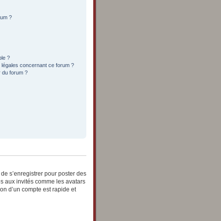
orum ?
ble ?
s légales concernant ce forum ?
r du forum ?
e de s’enregistrer pour poster des
es aux invités comme les avatars
ion d’un compte est rapide et