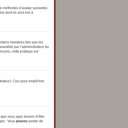
tre méthodes d’avatar suivantes :
ère dont ils sont mis à
ertains membres tels que les
paramétré par l’administrateur du
orums, cette pratique est
strateur). Ceci pour empêcher
t que vous ayez besoin d’être
mple : Vous
pouvez
poster de