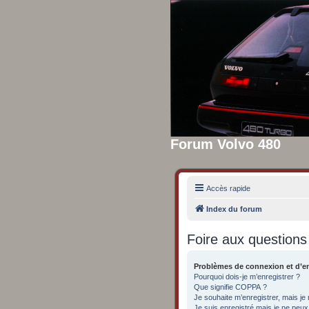
Forum Volvo 480
Accès rapide
Index du forum
Foire aux question
Problèmes de connexion et d’e
Pourquoi dois-je m’enregistrer ?
Que signifie COPPA ?
Je souhaite m’enregistrer, mais je 
Je suis enregistré mais je ne peu