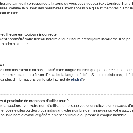
horaire afin qu’il corresponde à la zone où vous vous trouvez (ex : Londres, Paris,
oraire, comme la plupart des paramètres, n’est accessible qu’aux membres du forum
our le faire.
et l’heure est toujours incorrecte !
ment paramétré votre fuseau horaire et que l’heure est toujours incorrecte, il se peu
un administrateur.
e !
e l’administrateur n’ait pas installé votre langue ou bien que personne n’ait encor
 administrateur du forum d’installer la langue désirée. Si elle n’existe pas, n’hési
ez plus d’informations sur le site Internet de
phpBB
®.
s à proximité de mon nom d’utilisateur ?
tre associées avec votre nom d’utilisateur lorsque vous consultez les messages d’un
ment des étoiles ou des blocs indiquant votre nombre de messages ou votre statut 
e sous le nom d’avatar et généralement est unique ou propre à chaque membre.