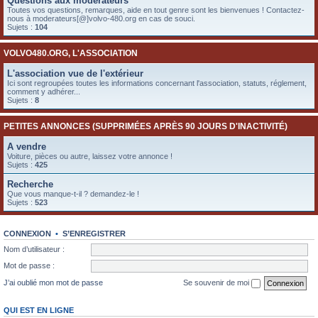
Questions aux modérateurs
e
Toutes vos questions, remarques, aide en tout genre sont les bienvenues ! Contactez-
nous à moderateurs[@]volvo-480.org en cas de souci.
r
Sujets :
104
VOLVO480.ORG, L'ASSOCIATION
L'association vue de l'extérieur
Ici sont regroupées toutes les informations concernant l'association, statuts, réglement,
comment y adhérer...
Sujets :
8
PETITES ANNONCES (SUPPRIMÉES APRÈS 90 JOURS D'INACTIVITÉ)
A vendre
Voiture, pièces ou autre, laissez votre annonce !
Sujets :
425
Recherche
Que vous manque-t-il ? demandez-le !
Sujets :
523
CONNEXION
•
S’ENREGISTRER
Nom d’utilisateur :
Mot de passe :
J’ai oublié mon mot de passe
Se souvenir de moi
QUI EST EN LIGNE