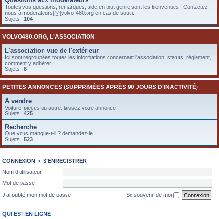
Questions aux modérateurs
e
Toutes vos questions, remarques, aide en tout genre sont les bienvenues ! Contactez-
nous à moderateurs[@]volvo-480.org en cas de souci.
r
Sujets :
104
VOLVO480.ORG, L'ASSOCIATION
L'association vue de l'extérieur
Ici sont regroupées toutes les informations concernant l'association, statuts, réglement,
comment y adhérer...
Sujets :
8
PETITES ANNONCES (SUPPRIMÉES APRÈS 90 JOURS D'INACTIVITÉ)
A vendre
Voiture, pièces ou autre, laissez votre annonce !
Sujets :
425
Recherche
Que vous manque-t-il ? demandez-le !
Sujets :
523
CONNEXION
•
S’ENREGISTRER
Nom d’utilisateur :
Mot de passe :
J’ai oublié mon mot de passe
Se souvenir de moi
QUI EST EN LIGNE