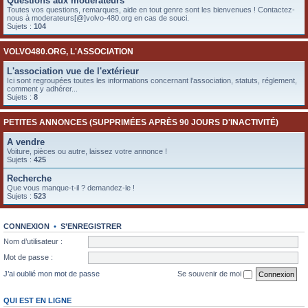
Questions aux modérateurs
e
Toutes vos questions, remarques, aide en tout genre sont les bienvenues ! Contactez-
nous à moderateurs[@]volvo-480.org en cas de souci.
r
Sujets :
104
VOLVO480.ORG, L'ASSOCIATION
L'association vue de l'extérieur
Ici sont regroupées toutes les informations concernant l'association, statuts, réglement,
comment y adhérer...
Sujets :
8
PETITES ANNONCES (SUPPRIMÉES APRÈS 90 JOURS D'INACTIVITÉ)
A vendre
Voiture, pièces ou autre, laissez votre annonce !
Sujets :
425
Recherche
Que vous manque-t-il ? demandez-le !
Sujets :
523
CONNEXION
•
S’ENREGISTRER
Nom d’utilisateur :
Mot de passe :
J’ai oublié mon mot de passe
Se souvenir de moi
QUI EST EN LIGNE