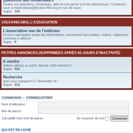
Questions aux modérateurs
e
Toutes vos questions, remarques, aide en tout genre sont les bienvenues ! Contactez-
nous à moderateurs[@]volvo-480.org en cas de souci.
r
Sujets :
104
VOLVO480.ORG, L'ASSOCIATION
L'association vue de l'extérieur
Ici sont regroupées toutes les informations concernant l'association, statuts, réglement,
comment y adhérer...
Sujets :
8
PETITES ANNONCES (SUPPRIMÉES APRÈS 90 JOURS D'INACTIVITÉ)
A vendre
Voiture, pièces ou autre, laissez votre annonce !
Sujets :
425
Recherche
Que vous manque-t-il ? demandez-le !
Sujets :
523
CONNEXION
•
S’ENREGISTRER
Nom d’utilisateur :
Mot de passe :
J’ai oublié mon mot de passe
Se souvenir de moi
QUI EST EN LIGNE