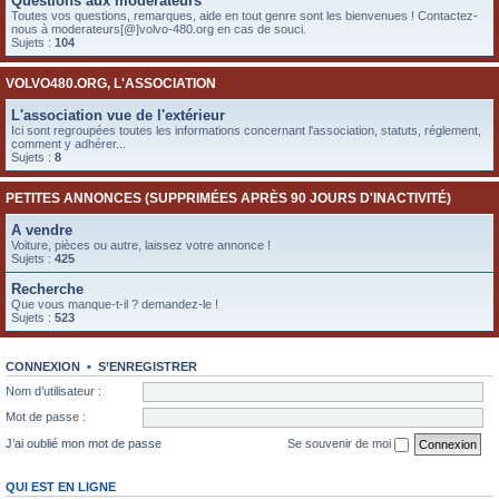
Questions aux modérateurs
e
Toutes vos questions, remarques, aide en tout genre sont les bienvenues ! Contactez-
nous à moderateurs[@]volvo-480.org en cas de souci.
r
Sujets :
104
VOLVO480.ORG, L'ASSOCIATION
L'association vue de l'extérieur
Ici sont regroupées toutes les informations concernant l'association, statuts, réglement,
comment y adhérer...
Sujets :
8
PETITES ANNONCES (SUPPRIMÉES APRÈS 90 JOURS D'INACTIVITÉ)
A vendre
Voiture, pièces ou autre, laissez votre annonce !
Sujets :
425
Recherche
Que vous manque-t-il ? demandez-le !
Sujets :
523
CONNEXION
•
S’ENREGISTRER
Nom d’utilisateur :
Mot de passe :
J’ai oublié mon mot de passe
Se souvenir de moi
QUI EST EN LIGNE