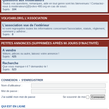
Questions aux modérateurs
e
Toutes vos questions, remarques, aide en tout genre sont les bienvenues ! Contactez-
nous à moderateurs[@]volvo-480.org en cas de souci.
r
Sujets :
104
VOLVO480.ORG, L'ASSOCIATION
L'association vue de l'extérieur
Ici sont regroupées toutes les informations concernant l'association, statuts, réglement,
comment y adhérer...
Sujets :
8
PETITES ANNONCES (SUPPRIMÉES APRÈS 90 JOURS D'INACTIVITÉ)
A vendre
Voiture, pièces ou autre, laissez votre annonce !
Sujets :
425
Recherche
Que vous manque-t-il ? demandez-le !
Sujets :
523
CONNEXION
•
S’ENREGISTRER
Nom d’utilisateur :
Mot de passe :
J’ai oublié mon mot de passe
Se souvenir de moi
QUI EST EN LIGNE