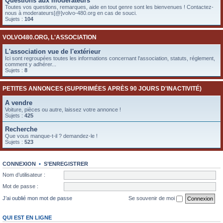
Questions aux modérateurs
e
Toutes vos questions, remarques, aide en tout genre sont les bienvenues ! Contactez-
nous à moderateurs[@]volvo-480.org en cas de souci.
r
Sujets :
104
VOLVO480.ORG, L'ASSOCIATION
L'association vue de l'extérieur
Ici sont regroupées toutes les informations concernant l'association, statuts, réglement,
comment y adhérer...
Sujets :
8
PETITES ANNONCES (SUPPRIMÉES APRÈS 90 JOURS D'INACTIVITÉ)
A vendre
Voiture, pièces ou autre, laissez votre annonce !
Sujets :
425
Recherche
Que vous manque-t-il ? demandez-le !
Sujets :
523
CONNEXION
•
S’ENREGISTRER
Nom d’utilisateur :
Mot de passe :
J’ai oublié mon mot de passe
Se souvenir de moi
QUI EST EN LIGNE