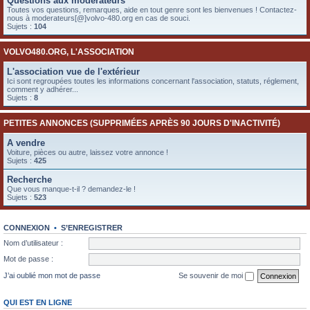
Questions aux modérateurs
e
Toutes vos questions, remarques, aide en tout genre sont les bienvenues ! Contactez-
nous à moderateurs[@]volvo-480.org en cas de souci.
r
Sujets :
104
VOLVO480.ORG, L'ASSOCIATION
L'association vue de l'extérieur
Ici sont regroupées toutes les informations concernant l'association, statuts, réglement,
comment y adhérer...
Sujets :
8
PETITES ANNONCES (SUPPRIMÉES APRÈS 90 JOURS D'INACTIVITÉ)
A vendre
Voiture, pièces ou autre, laissez votre annonce !
Sujets :
425
Recherche
Que vous manque-t-il ? demandez-le !
Sujets :
523
CONNEXION
•
S’ENREGISTRER
Nom d’utilisateur :
Mot de passe :
J’ai oublié mon mot de passe
Se souvenir de moi
QUI EST EN LIGNE