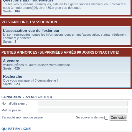
Questions aux modérateurs
e
Toutes vos questions, remarques, aide en tout genre sont les bienvenues ! Contactez-
nous à moderateurs[@]volvo-480.org en cas de souci.
r
Sujets :
104
VOLVO480.ORG, L'ASSOCIATION
L'association vue de l'extérieur
Ici sont regroupées toutes les informations concernant l'association, statuts, réglement,
comment y adhérer...
Sujets :
8
PETITES ANNONCES (SUPPRIMÉES APRÈS 90 JOURS D'INACTIVITÉ)
A vendre
Voiture, pièces ou autre, laissez votre annonce !
Sujets :
425
Recherche
Que vous manque-t-il ? demandez-le !
Sujets :
523
CONNEXION
•
S’ENREGISTRER
Nom d’utilisateur :
Mot de passe :
J’ai oublié mon mot de passe
Se souvenir de moi
QUI EST EN LIGNE