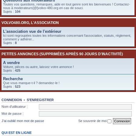
Questions aux modérateurs
e
Toutes vos questions, remarques, aide en tout genre sont les bienvenues ! Contactez-
nous à moderateurs[@]volvo-480.org en cas de souci.
r
Sujets :
104
VOLVO480.ORG, L'ASSOCIATION
L'association vue de l'extérieur
Ici sont regroupées toutes les informations concernant l'association, statuts, réglement,
comment y adhérer...
Sujets :
8
PETITES ANNONCES (SUPPRIMÉES APRÈS 90 JOURS D'INACTIVITÉ)
A vendre
Voiture, pièces ou autre, laissez votre annonce !
Sujets :
425
Recherche
Que vous manque-t-il ? demandez-le !
Sujets :
523
CONNEXION
•
S’ENREGISTRER
Nom d’utilisateur :
Mot de passe :
J’ai oublié mon mot de passe
Se souvenir de moi
QUI EST EN LIGNE