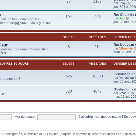
27
1107
l
V
par
Fal45
e
o
jeu. 30 juil. 20
d
i
e
r
s
Re: Choix de
r
104
906
l
V
par
Ben
aide en tout genre sont les
n
e
o
jeu. 23 oct. 20
oderateurs[@]volvo-480.org en cas
i
d
i
e
e
r
r
r
l
m
n
e
SUJETS
MESSAGES
DERNIER MES
e
i
d
s
e
e
rieur
Re: Nouveau 
s
8
214
r
r
par
Afterman
a
rmations concernant l'association,
m
n
sam. 23 avr. 2
g
rer...
e
i
e
s
e
s
r
S APRÈS 90 JOURS
SUJETS
MESSAGES
DERNIER MES
a
m
g
e
e
s
J'envisage de
425
10833
s
par
Dominique
otre annonce !
a
lun. 03 août 20
g
e
Quelqu'un a d
523
4047
par
Bevis36
le !
mar. 21 juil. 20
i
r
l
Mot de passe :
J’ai oublié mon mot de passe
|
Se souv
r
i
e : 2 enregistrés, 0 invisible et 121 invités (d’après le nombre d’utilisateurs actifs ces 5 derni