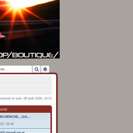
Rechercher
Recherche avancée
ommes le sam. 08 août 2026, 16:31
SAGE
RECHERCHE... (trè…
022, 15:18
éjà trouvé un vr…