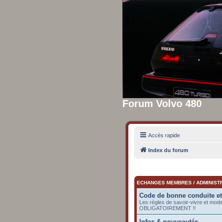
Forum Volvo 480
Accès rapide
Index du forum
ECHANGES MEMBRES / ADMINIST
Code de bonne conduite e
Les règles de savoir-vivre et mod
OBLIGATOIREMENT !!
Infos & nouveautés