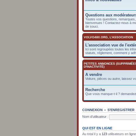
Questions aux modérateur
Toutes vos questions, remarques, 
bienvenues ! Contactez-nous à m
de souci.
VOLVO480.ORG, L'ASSOCIATION
L'association vue de l'exté
Ici sont regroupées toutes les info
statuts, réglement, comment y adhé
PETITES ANNONCES (SUPPRIMÉE
D'INACTIVITÉ)
A vendre
Voiture, pièces ou autre, laissez v
Recherche
Que vous manque-t-il ? demandez-
CONNEXION
•
S’ENREGISTRER
Nom d’utilisateur :
QUI EST EN LIGNE
Au total il y a
123
utilisateurs en lign