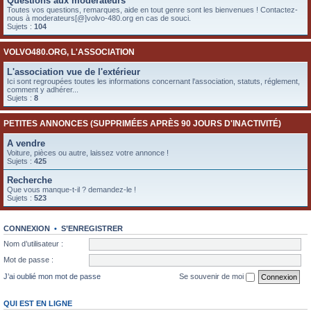
Questions aux modérateurs
e
Toutes vos questions, remarques, aide en tout genre sont les bienvenues ! Contactez-
nous à moderateurs[@]volvo-480.org en cas de souci.
r
Sujets :
104
VOLVO480.ORG, L'ASSOCIATION
L'association vue de l'extérieur
Ici sont regroupées toutes les informations concernant l'association, statuts, réglement,
comment y adhérer...
Sujets :
8
PETITES ANNONCES (SUPPRIMÉES APRÈS 90 JOURS D'INACTIVITÉ)
A vendre
Voiture, pièces ou autre, laissez votre annonce !
Sujets :
425
Recherche
Que vous manque-t-il ? demandez-le !
Sujets :
523
CONNEXION
•
S’ENREGISTRER
Nom d’utilisateur :
Mot de passe :
J’ai oublié mon mot de passe
Se souvenir de moi
QUI EST EN LIGNE