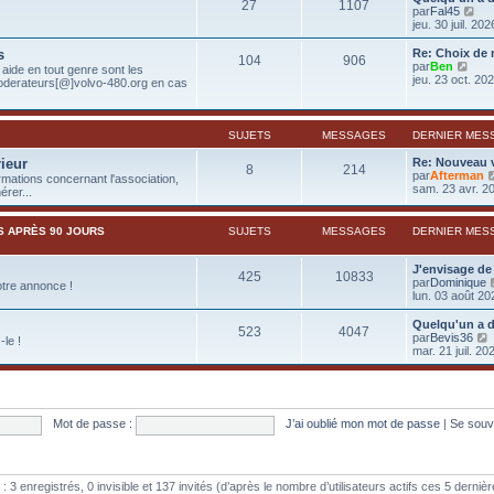
27
1107
l
V
par
Fal45
e
o
jeu. 30 juil. 20
d
i
e
r
s
Re: Choix de
r
104
906
l
V
par
Ben
aide en tout genre sont les
n
e
o
jeu. 23 oct. 20
oderateurs[@]volvo-480.org en cas
i
d
i
e
e
r
r
r
l
m
n
e
SUJETS
MESSAGES
DERNIER MES
e
i
d
s
e
e
rieur
Re: Nouveau 
s
8
214
r
r
par
Afterman
a
rmations concernant l'association,
m
n
sam. 23 avr. 2
g
rer...
e
i
e
s
e
s
r
S APRÈS 90 JOURS
SUJETS
MESSAGES
DERNIER MES
a
m
g
e
e
s
J'envisage de
425
10833
s
par
Dominique
otre annonce !
a
lun. 03 août 20
g
e
Quelqu'un a d
523
4047
par
Bevis36
le !
mar. 21 juil. 20
i
r
l
Mot de passe :
J’ai oublié mon mot de passe
|
Se souv
r
i
e : 3 enregistrés, 0 invisible et 137 invités (d’après le nombre d’utilisateurs actifs ces 5 derni