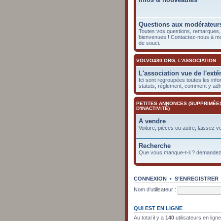
Questions aux modérateur
Toutes vos questions, remarques, 
bienvenues ! Contactez-nous à m
de souci.
VOLVO480.ORG, L'ASSOCIATION
L'association vue de l'exté
Ici sont regroupées toutes les info
statuts, réglement, comment y adhé
PETITES ANNONCES (SUPPRIMÉE
D'INACTIVITÉ)
A vendre
Voiture, pièces ou autre, laissez v
Recherche
Que vous manque-t-il ? demandez-
CONNEXION
•
S’ENREGISTRER
Nom d’utilisateur :
QUI EST EN LIGNE
Au total il y a
140
utilisateurs en lign