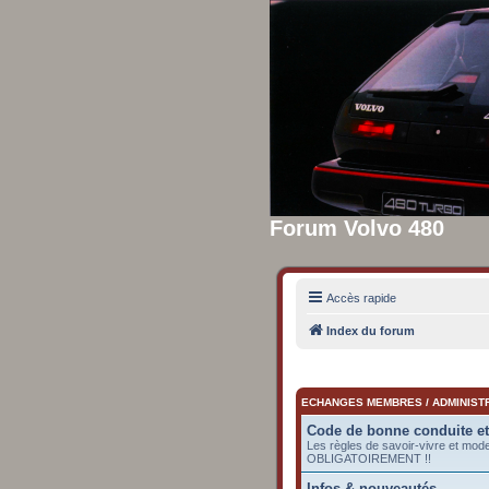
Forum Volvo 480
Accès rapide
Index du forum
ECHANGES MEMBRES / ADMINIST
Code de bonne conduite e
Les règles de savoir-vivre et mod
OBLIGATOIREMENT !!
Infos & nouveautés