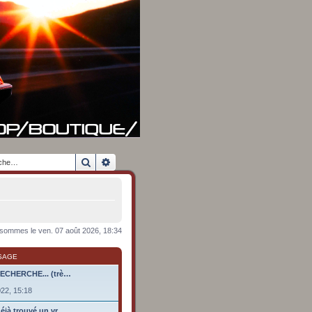
Rechercher
Recherche avancée
sommes le ven. 07 août 2026, 18:34
SAGE
RECHERCHE... (trè…
022, 15:18
éjà trouvé un vr…