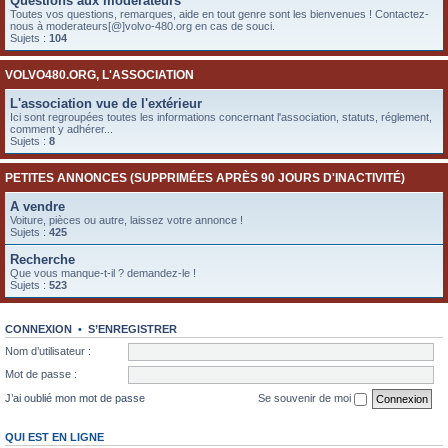
Questions aux modérateurs
e
Toutes vos questions, remarques, aide en tout genre sont les bienvenues ! Contactez-
nous à moderateurs[@]volvo-480.org en cas de souci.
r
Sujets :
104
VOLVO480.ORG, L'ASSOCIATION
L'association vue de l'extérieur
Ici sont regroupées toutes les informations concernant l'association, statuts, réglement,
comment y adhérer...
Sujets :
8
PETITES ANNONCES (SUPPRIMÉES APRÈS 90 JOURS D'INACTIVITÉ)
A vendre
Voiture, pièces ou autre, laissez votre annonce !
Sujets :
425
Recherche
Que vous manque-t-il ? demandez-le !
Sujets :
523
CONNEXION
•
S’ENREGISTRER
Nom d’utilisateur :
Mot de passe :
J’ai oublié mon mot de passe
Se souvenir de moi
QUI EST EN LIGNE