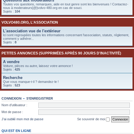
Questions aux modérateurs
e
Toutes vos questions, remarques, aide en tout genre sont les bienvenues ! Contactez-
nous à moderateurs[@]volvo-480.org en cas de souci.
r
Sujets :
104
VOLVO480.ORG, L'ASSOCIATION
L'association vue de l'extérieur
Ici sont regroupées toutes les informations concernant l'association, statuts, réglement,
comment y adhérer...
Sujets :
8
PETITES ANNONCES (SUPPRIMÉES APRÈS 90 JOURS D'INACTIVITÉ)
A vendre
Voiture, pièces ou autre, laissez votre annonce !
Sujets :
425
Recherche
Que vous manque-t-il ? demandez-le !
Sujets :
523
CONNEXION
•
S’ENREGISTRER
Nom d’utilisateur :
Mot de passe :
J’ai oublié mon mot de passe
Se souvenir de moi
QUI EST EN LIGNE