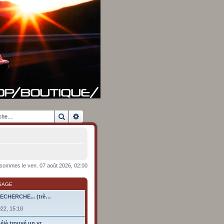
Rechercher
Recherche avancée
sommes le ven. 07 août 2026, 02:00
SAGE
RECHERCHE... (trè…
022, 15:18
éjà trouvé un vr…