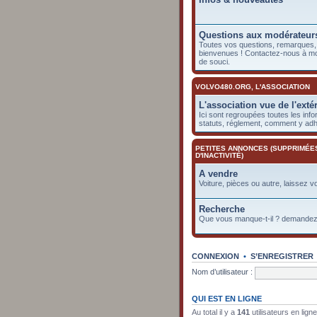
Questions aux modérateur
Toutes vos questions, remarques, 
bienvenues ! Contactez-nous à m
de souci.
VOLVO480.ORG, L'ASSOCIATION
L'association vue de l'exté
Ici sont regroupées toutes les info
statuts, réglement, comment y adhé
PETITES ANNONCES (SUPPRIMÉE
D'INACTIVITÉ)
A vendre
Voiture, pièces ou autre, laissez v
Recherche
Que vous manque-t-il ? demandez-
CONNEXION
•
S’ENREGISTRER
Nom d’utilisateur :
QUI EST EN LIGNE
Au total il y a
141
utilisateurs en lign