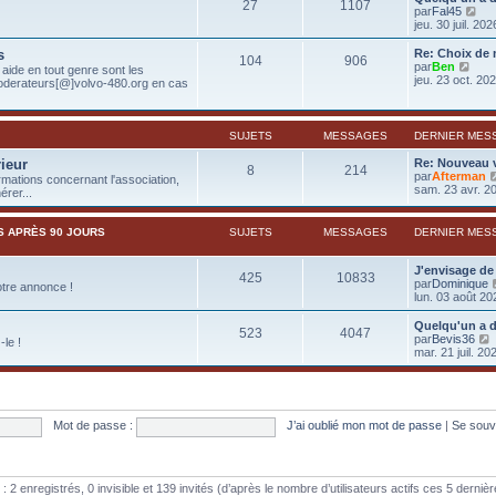
27
1107
l
V
par
Fal45
e
o
jeu. 30 juil. 20
d
i
e
r
s
Re: Choix de
r
104
906
l
V
par
Ben
aide en tout genre sont les
n
e
o
jeu. 23 oct. 20
oderateurs[@]volvo-480.org en cas
i
d
i
e
e
r
r
r
l
m
n
e
SUJETS
MESSAGES
DERNIER MES
e
i
d
s
e
e
rieur
Re: Nouveau 
s
8
214
r
r
par
Afterman
a
rmations concernant l'association,
m
n
sam. 23 avr. 2
g
rer...
e
i
e
s
e
s
r
S APRÈS 90 JOURS
SUJETS
MESSAGES
DERNIER MES
a
m
g
e
e
s
J'envisage de
425
10833
s
par
Dominique
otre annonce !
a
lun. 03 août 20
g
e
Quelqu'un a d
523
4047
par
Bevis36
le !
mar. 21 juil. 20
i
r
l
Mot de passe :
J’ai oublié mon mot de passe
|
Se souv
r
i
e : 2 enregistrés, 0 invisible et 139 invités (d’après le nombre d’utilisateurs actifs ces 5 derni