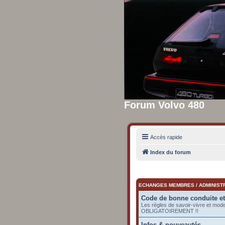
Forum Volvo 480
Accès rapide
Index du forum
ECHANGES MEMBRES / ADMINIST
Code de bonne conduite e
Les règles de savoir-vivre et mod
OBLIGATOIREMENT !!
Infos & nouveautés