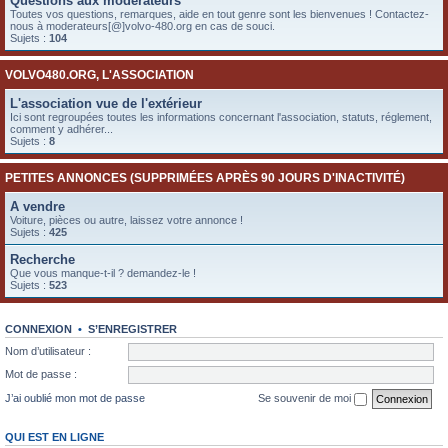
Questions aux modérateurs
e
Toutes vos questions, remarques, aide en tout genre sont les bienvenues ! Contactez-
nous à moderateurs[@]volvo-480.org en cas de souci.
r
Sujets :
104
VOLVO480.ORG, L'ASSOCIATION
L'association vue de l'extérieur
Ici sont regroupées toutes les informations concernant l'association, statuts, réglement,
comment y adhérer...
Sujets :
8
PETITES ANNONCES (SUPPRIMÉES APRÈS 90 JOURS D'INACTIVITÉ)
A vendre
Voiture, pièces ou autre, laissez votre annonce !
Sujets :
425
Recherche
Que vous manque-t-il ? demandez-le !
Sujets :
523
CONNEXION
•
S’ENREGISTRER
Nom d’utilisateur :
Mot de passe :
J’ai oublié mon mot de passe
Se souvenir de moi
QUI EST EN LIGNE