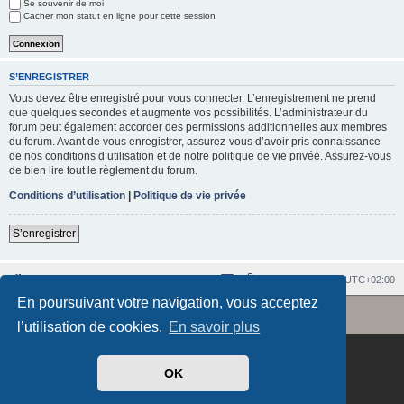
Se souvenir de moi
e
Cacher mon statut en ligne pour cette session
r
S’ENREGISTRER
Vous devez être enregistré pour vous connecter. L’enregistrement ne prend
que quelques secondes et augmente vos possibilités. L’administrateur du
forum peut également accorder des permissions additionnelles aux membres
du forum. Avant de vous enregistrer, assurez-vous d’avoir pris connaissance
de nos conditions d’utilisation et de notre politique de vie privée. Assurez-vous
de bien lire tout le règlement du forum.
Conditions d’utilisation
|
Politique de vie privée
S’enregistrer
Index du forum
Heures au format
UTC+02:00
En poursuivant votre navigation, vous acceptez
Revolution style by
Semi_Deus
Développé par
phpBB
® Forum Software © phpBB Limited
Traduit par
phpBB-fr.com
l’utilisation de cookies.
En savoir plus
OK