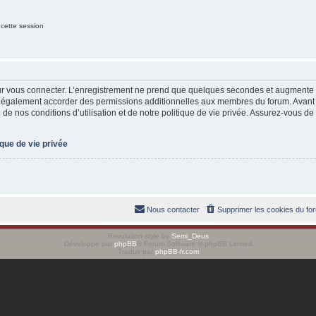
 cette session
ur vous connecter. L’enregistrement ne prend que quelques secondes et augmente v
t également accorder des permissions additionnelles aux membres du forum. Avant 
de nos conditions d’utilisation et de notre politique de vie privée. Assurez-vous de 
ique de vie privée
Nous contacter
Supprimer les cookies du fo
Revolution style by
Semi_Deus
Développé par
phpBB
® Forum Software © phpBB Limited
Traduit par
phpBB-fr.com