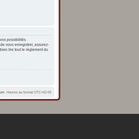
os possibilités.
de vous enregistrer, assurez-
bien lire tout le règlement du
rum
Heures au format
UTC+02:00