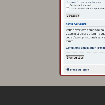
Renvoyer l’e-mail de confirmation
Se souvenir de moi
Cacher mon statut en ligne pour
S’ENREGISTRER
Vous devez être enregistré po
L’administrateur du forum peu
vous d’avoir pris connaissance 
forum.
Conditions d’utilisation
|
Polit
S’enregistrer
Index du forum