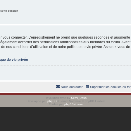
 cette session
ur vous connecter. L’enregistrement ne prend que quelques secondes et augmente v
t également accorder des permissions additionnelles aux membres du forum. Avant 
de nos conditions d’utilisation et de notre politique de vie privée. Assurez-vous de 
ique de vie privée
Nous contacter
Supprimer les cookies du fo
Revolution style by
Semi_Deus
Développé par
phpBB
® Forum Software © phpBB Limited
Traduit par
phpBB-fr.com