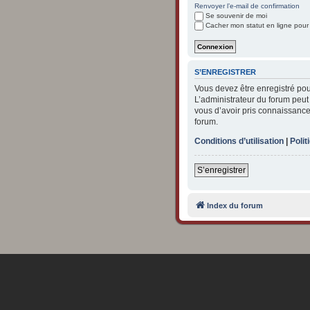
Renvoyer l’e-mail de confirmation
Se souvenir de moi
Cacher mon statut en ligne pour
S’ENREGISTRER
Vous devez être enregistré po
L’administrateur du forum peu
vous d’avoir pris connaissance 
forum.
Conditions d’utilisation
|
Polit
S’enregistrer
Index du forum