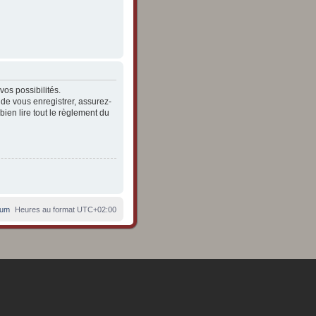
os possibilités.
de vous enregistrer, assurez-
bien lire tout le règlement du
rum
Heures au format
UTC+02:00