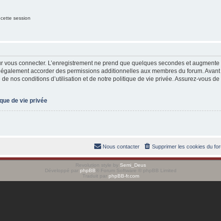
 cette session
ur vous connecter. L’enregistrement ne prend que quelques secondes et augmente v
t également accorder des permissions additionnelles aux membres du forum. Avant 
de nos conditions d’utilisation et de notre politique de vie privée. Assurez-vous de 
ique de vie privée
Nous contacter
Supprimer les cookies du fo
Revolution style by
Semi_Deus
Développé par
phpBB
® Forum Software © phpBB Limited
Traduit par
phpBB-fr.com