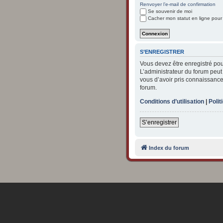
Renvoyer l’e-mail de confirmation
Se souvenir de moi
Cacher mon statut en ligne pour
S’ENREGISTRER
Vous devez être enregistré po
L’administrateur du forum peu
vous d’avoir pris connaissance 
forum.
Conditions d’utilisation
|
Polit
S’enregistrer
Index du forum