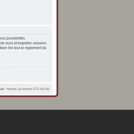
os possibilités.
de vous enregistrer, assurez-
bien lire tout le règlement du
rum
Heures au format
UTC+02:00