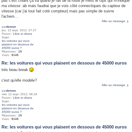
pas c'est chiant çà va quand je fait de la route je mets le Gps qui m'indique
ma vitesse :ab mais faudrai que je vois côté connectiques du capteur de
vitesse (car j'ai tout fait coté compteur) mais pas simple de suivre
l'achem...
Aller au message
par
demon
jeu. 13 sept. 2012, 07:27
Forum :
Libre et divers
Sujet :
les voitures qui vous
plaisent en dessous de
45000 euros ?
Réponses :
19
Vues :
9146
Re: les voitures qui vous plaisent en dessous de 45000 euros
trés beau break
c'est qu'elle modéle?
Aller au message
par
demon
mer. 12 sept. 2012, 08:19
Forum :
Libre et divers
Sujet :
les voitures qui vous
plaisent en dessous de
45000 euros ?
Réponses :
19
Vues :
9146
Re: les voitures qui vous plaisent en dessous de 45000 euros