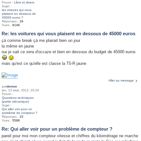
Forum :
Libre et divers
Sujet :
les voitures qui vous
plaisent en dessous de
45000 euros ?
Réponses :
19
Vues :
9146
Re: les voitures qui vous plaisent en dessous de 45000 euros
çà comme break çà me plairait bien un jour
la même en jaune
oui je sait ce sera d'occaze et bien en dessous du budget de 45000 euros
mais qu'est ce qu'elle est classe la T5-R jaune
Aller au message
par
demon
jeu. 13 sept. 2012, 20:24
Forum :
Questions techniques
(partie mécanique)
Sujet :
Qui aller voir pour un
problème de compteur ?
Réponses :
15
Vues :
5588
Re: Qui aller voir pour un problème de compteur ?
pareil pour moi mon compteur vitesse et chiffres du kilométrage ne marche