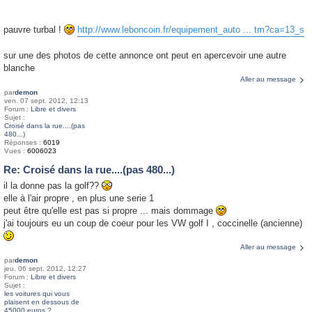
pauvre turbal !
http://www.leboncoin.fr/equipement_auto ... tm?ca=13_s
sur une des photos de cette annonce ont peut en apercevoir une autre
blanche
Aller au message
par
demon
ven. 07 sept. 2012, 12:13
Forum :
Libre et divers
Sujet :
Croisé dans la rue....(pas
480...)
Réponses :
6019
Vues :
6006023
Re: Croisé dans la rue....(pas 480...)
il la donne pas la golf??
elle à l'air propre , en plus une serie 1
peut être qu'elle est pas si propre ... mais dommage
j'ai toujours eu un coup de coeur pour les VW golf I , coccinelle (ancienne)
Aller au message
par
demon
jeu. 06 sept. 2012, 12:27
Forum :
Libre et divers
Sujet :
les voitures qui vous
plaisent en dessous de
45000 euros ?