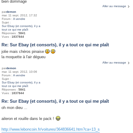
bien dommage
Aller au message
par
demon
mar. 11 sept. 2012, 17:32
Forum :
A vendre
Sujet :
Sur Ebay (et consorts), il y a
tout ce qui me plaît
Réponses :
5841
Vues :
1837844
Re: Sur Ebay (et consorts), il y a tout ce qui me plaît
jolie mais chéros pinaise
la moquette à l'air dégueu
Aller au message
par
demon
mar. 11 sept. 2012, 10:06
Forum :
A vendre
Sujet :
Sur Ebay (et consorts), il y a
tout ce qui me plaît
Réponses :
5841
Vues :
1837844
Re: Sur Ebay (et consorts), il y a tout ce qui me plaît
oh mon dieu ...
aileron et rouille dans le pack !
http://www.leboncoin.fr/voitures/364836641.htm?ca=13_s