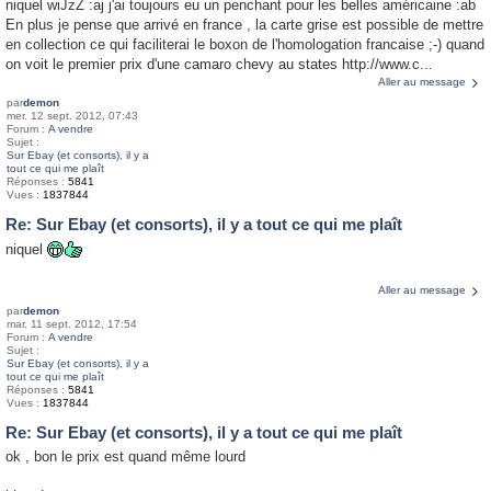
niquel wiJzZ :aj j'ai toujours eu un penchant pour les belles américaine :ab
En plus je pense que arrivé en france , la carte grise est possible de mettre
en collection ce qui faciliterai le boxon de l'homologation francaise ;-) quand
on voit le premier prix d'une camaro chevy au states http://www.c...
Aller au message
par
demon
mer. 12 sept. 2012, 07:43
Forum :
A vendre
Sujet :
Sur Ebay (et consorts), il y a
tout ce qui me plaît
Réponses :
5841
Vues :
1837844
Re: Sur Ebay (et consorts), il y a tout ce qui me plaît
niquel
Aller au message
par
demon
mar. 11 sept. 2012, 17:54
Forum :
A vendre
Sujet :
Sur Ebay (et consorts), il y a
tout ce qui me plaît
Réponses :
5841
Vues :
1837844
Re: Sur Ebay (et consorts), il y a tout ce qui me plaît
ok , bon le prix est quand même lourd