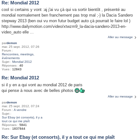
Re: Mondial 2012
cool si certains y vont :aj j'ai vu çà qui va sortir bientôt , présenté au
mondial normalement ben franchement pas trop mal ;-) la Dacia Sandero
stepway 2013 (ben oui vu mon futur budget auto çà pourrait le faire lol )
http://www.dailymotion.com/video/xtwzm9_la-dacia-sandero-2013-en-
video_auto elle ...
Aller au message
par
demon
mar. 25 sept. 2012, 07:26
Forum :
Rencontres, meetings,
événements
Sujet :
Mondial 2012
Réponses :
40
Vues :
12843
Re: Mondial 2012
si il y en a qui vont au mondial 2012 de paris
qui pense à nous avec de belles photos
Aller au message
par
demon
mar. 25 sept. 2012, 07:24
Forum :
A vendre
Sujet :
Sur Ebay (et consorts), il y a
tout ce qui me plaît
Réponses :
5841
Vues :
1837844
Re: Sur Ebay (et consorts), il y a tout ce qui me plaît