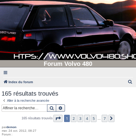
Forum Volvo 480
R
Index du forum
e
165 résultats trouvés
c
Aller à la recherche avancée
h
Rechercher
Recherche avancée
e
Page
1
sur
7
1
2
3
4
5
7
Suivante
165 résultats trouvés
r
…
c
par
demon
mer. 24 oct. 2012, 08:27
h
Forum :