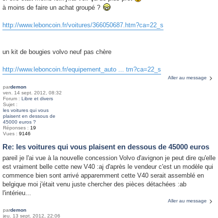
à moins de faire un achat groupé ?
http://www.leboncoin.fr/voitures/366050687.htm?ca=22_s
un kit de bougies volvo neuf pas chère
http://www.leboncoin.fr/equipement_auto ... tm?ca=22_s
Aller au message
par
demon
ven. 14 sept. 2012, 08:32
Forum :
Libre et divers
Sujet :
les voitures qui vous
plaisent en dessous de
45000 euros ?
Réponses :
19
Vues :
9146
Re: les voitures qui vous plaisent en dessous de 45000 euros
pareil je l'ai vue à la nouvelle concession Volvo d'avignon je peut dire qu'elle
est vraiment belle cette new V40 :aj d'après le vendeur c'est un modèle qui
commence bien sont arrivé apparemment cette V40 serait assemblé en
belgique moi j'était venu juste chercher des pièces détachées :ab
l'intérieu...
Aller au message
par
demon
jeu. 13 sept. 2012, 22:06