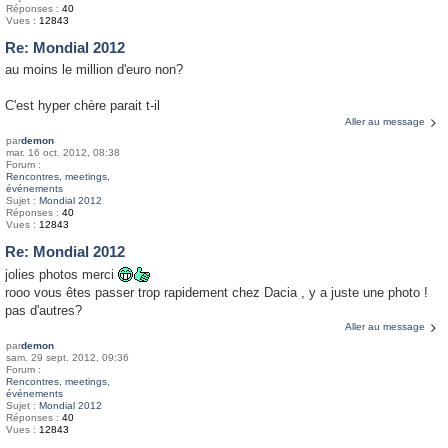
Réponses :
40
Vues :
12843
Re: Mondial 2012
au moins le million d'euro non?
C'est hyper chère parait t-il
Aller au message
par
demon
mar. 16 oct. 2012, 08:38
Forum :
Rencontres, meetings,
événements
Sujet :
Mondial 2012
Réponses :
40
Vues :
12843
Re: Mondial 2012
jolies photos merci
rooo vous êtes passer trop rapidement chez Dacia , y a juste une photo !
pas d'autres?
Aller au message
par
demon
sam. 29 sept. 2012, 09:36
Forum :
Rencontres, meetings,
événements
Sujet :
Mondial 2012
Réponses :
40
Vues :
12843