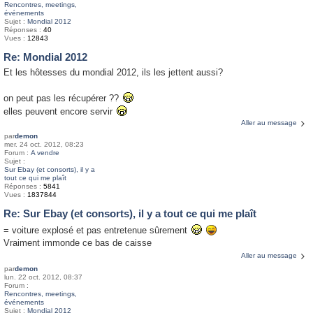
Rencontres, meetings,
e
événements
Sujet :
Mondial 2012
r
Réponses :
40
Vues :
12843
Re: Mondial 2012
Et les hôtesses du mondial 2012, ils les jettent aussi?
on peut pas les récupérer ??
elles peuvent encore servir
Aller au message
par
demon
mer. 24 oct. 2012, 08:23
Forum :
A vendre
Sujet :
Sur Ebay (et consorts), il y a
tout ce qui me plaît
Réponses :
5841
Vues :
1837844
Re: Sur Ebay (et consorts), il y a tout ce qui me plaît
= voiture explosé et pas entretenue sûrement
Vraiment immonde ce bas de caisse
Aller au message
par
demon
lun. 22 oct. 2012, 08:37
Forum :
Rencontres, meetings,
événements
Sujet :
Mondial 2012