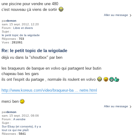
une piscine pour vendre une 480
c'est nouveau çà viens de sortir
Aller au message
par
demon
sam. 15 sept. 2012, 12:20
Forum :
Libre et divers
Sujet :
le petit topic de la wigolade
Réponses :
703
Vues :
281061
Re: le petit topic de la wigolade
déjà vu dans la "shoutbox" par ben
les braqueurs de banque en volvo qui partagent leur butin
chapeau bas les gars
ils ont l'esprit du partage , normale ils roulent en volvo
http://www.koreus.com/video/braqueur-ba ... netre.html
merci ben
Aller au message
par
demon
sam. 15 sept. 2012, 08:06
Forum :
A vendre
Sujet :
Sur Ebay (et consorts), il y a
tout ce qui me plaît
Réponses :
5841