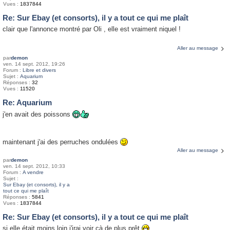
Vues :
1837844
Re: Sur Ebay (et consorts), il y a tout ce qui me plaît
clair que l'annonce montré par Oli , elle est vraiment niquel !
Aller au message
par
demon
ven. 14 sept. 2012, 19:26
Forum :
Libre et divers
Sujet :
Aquarium
Réponses :
32
Vues :
11520
Re: Aquarium
j'en avait des poissons
maintenant j'ai des perruches ondulées
Aller au message
par
demon
ven. 14 sept. 2012, 10:33
Forum :
A vendre
Sujet :
Sur Ebay (et consorts), il y a
tout ce qui me plaît
Réponses :
5841
Vues :
1837844
Re: Sur Ebay (et consorts), il y a tout ce qui me plaît
si elle était moins loin j'irai voir çà de plus prêt