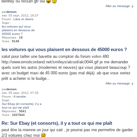
bentley ou nissan gtr oui
Aller au message
par
demon
mer. 05 sept. 2012, 19:37
Forum :
Libre et divers
Sujet :
les voitures qui vous
plaisent en dessous de
45000 euros ?
Réponses :
19
Vues :
9146
les voitures qui vous plaisent en dessous de 45000 euros ?
salut pour tailler une bavette au comptoir du forum volvo 480
http://www.emoticonland.net/smileys/alcool/alc0044.gif je me demander
quels sont les autos (modernes et neuves) qui vous plaisent beaucoup ?
avec un budget maxi de 45 000 euros (pas mal déjà) :ab que vous seriez
prêt a acheter si le budge...
Aller au message
par
demon
mer. 05 sept. 2012, 07:35
Forum :
A vendre
Sujet :
Sur Ebay (et consorts), il y a
tout ce qui me plaît
Réponses :
5841
Vues :
1837844
Re: Sur Ebay (et consorts), il y a tout ce qui me plaît
peut être la mienne un jour qui sait , je pourrai pas me permettre de garder
2/3 voitures chez moi