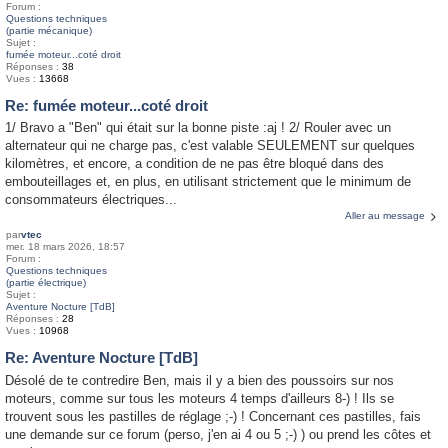
Forum :
Questions techniques
(partie mécanique)
Sujet :
fumée moteur...coté droit
Réponses :
38
Vues :
13668
Re: fumée moteur...coté droit
1/ Bravo a "Ben" qui était sur la bonne piste :aj ! 2/ Rouler avec un
alternateur qui ne charge pas, c'est valable SEULEMENT sur quelques
kilomètres, et encore, a condition de ne pas être bloqué dans des
embouteillages et, en plus, en utilisant strictement que le minimum de
consommateurs électriques...
Aller au message
par
vtec
mer. 18 mars 2026, 18:57
Forum :
Questions techniques
(partie électrique)
Sujet :
Aventure Nocture [TdB]
Réponses :
28
Vues :
10968
Re: Aventure Nocture [TdB]
Désolé de te contredire Ben, mais il y a bien des poussoirs sur nos
moteurs, comme sur tous les moteurs 4 temps d'ailleurs 8-) ! Ils se
trouvent sous les pastilles de réglage ;-) ! Concernant ces pastilles, fais
une demande sur ce forum (perso, j'en ai 4 ou 5 ;-) ) ou prend les côtes et