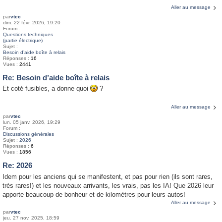
Aller au message
par
vtec
dim. 22 févr. 2026, 19:20
Forum :
Questions techniques
(partie électrique)
Sujet :
Besoin d’aide boîte à relais
Réponses :
16
Vues :
2441
Re: Besoin d’aide boîte à relais
Et coté fusibles, a donne quoi
?
Aller au message
par
vtec
lun. 05 janv. 2026, 19:29
Forum :
Discussions générales
Sujet :
2026
Réponses :
6
Vues :
1856
Re: 2026
Idem pour les anciens qui se manifestent, et pas pour rien (ils sont rares,
très rares!) et les nouveaux arrivants, les vrais, pas les IA! Que 2026 leur
apporte beaucoup de bonheur et de kilomètres pour leurs autos!
Aller au message
par
vtec
jeu. 27 nov. 2025, 18:59