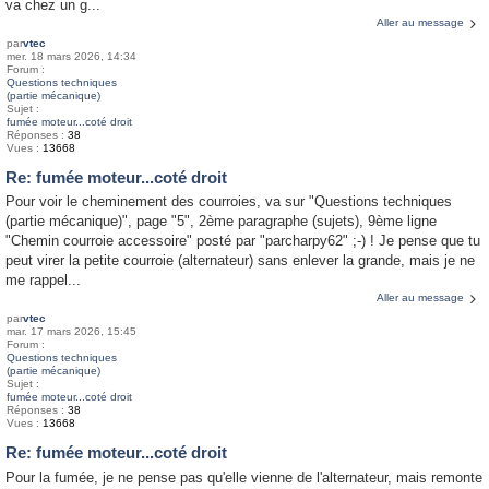
va chez un g...
Aller au message
par
vtec
mer. 18 mars 2026, 14:34
Forum :
Questions techniques
(partie mécanique)
Sujet :
fumée moteur...coté droit
Réponses :
38
Vues :
13668
Re: fumée moteur...coté droit
Pour voir le cheminement des courroies, va sur "Questions techniques
(partie mécanique)", page "5", 2ème paragraphe (sujets), 9ème ligne
"Chemin courroie accessoire" posté par "parcharpy62" ;-) ! Je pense que tu
peut virer la petite courroie (alternateur) sans enlever la grande, mais je ne
me rappel...
Aller au message
par
vtec
mar. 17 mars 2026, 15:45
Forum :
Questions techniques
(partie mécanique)
Sujet :
fumée moteur...coté droit
Réponses :
38
Vues :
13668
Re: fumée moteur...coté droit
Pour la fumée, je ne pense pas qu'elle vienne de l'alternateur, mais remonte