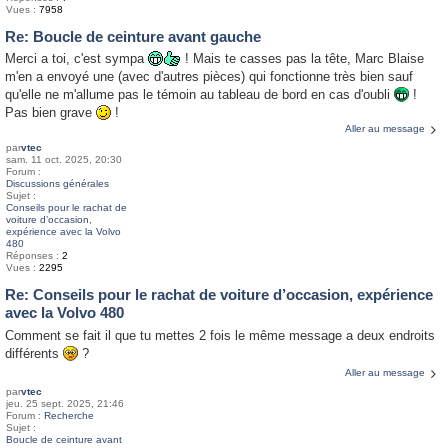
Vues :
7958
Re: Boucle de ceinture avant gauche
Merci a toi, c'est sympa
! Mais te casses pas la tête, Marc Blaise
m'en a envoyé une (avec d'autres pièces) qui fonctionne très bien sauf
qu'elle ne m'allume pas le témoin au tableau de bord en cas d'oubli
!
Pas bien grave
!
Aller au message
par
vtec
sam. 11 oct. 2025, 20:30
Forum :
Discussions générales
Sujet :
Conseils pour le rachat de
voiture d’occasion,
expérience avec la Volvo
480
Réponses :
2
Vues :
2295
Re: Conseils pour le rachat de voiture d’occasion, expérience
avec la Volvo 480
Comment se fait il que tu mettes 2 fois le même message a deux endroits
différents
?
Aller au message
par
vtec
jeu. 25 sept. 2025, 21:46
Forum :
Recherche
Sujet :
Boucle de ceinture avant