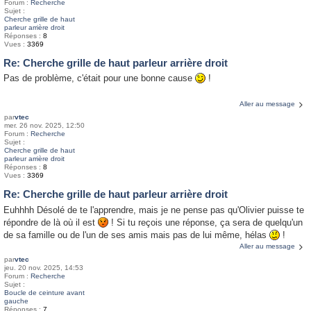
Forum :
Recherche
Sujet :
Cherche grille de haut
parleur arrière droit
Réponses :
8
Vues :
3369
Re: Cherche grille de haut parleur arrière droit
Pas de problème, c'était pour une bonne cause
!
Aller au message
par
vtec
mer. 26 nov. 2025, 12:50
Forum :
Recherche
Sujet :
Cherche grille de haut
parleur arrière droit
Réponses :
8
Vues :
3369
Re: Cherche grille de haut parleur arrière droit
Euhhhh Désolé de te l'apprendre, mais je ne pense pas qu'Olivier puisse te
répondre de là où il est
! Si tu reçois une réponse, ça sera de quelqu'un
de sa famille ou de l'un de ses amis mais pas de lui même, hélas
!
Aller au message
par
vtec
jeu. 20 nov. 2025, 14:53
Forum :
Recherche
Sujet :
Boucle de ceinture avant
gauche
Réponses :
7