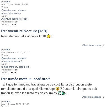
par
vtec
mar. 07 avr. 2026, 18:31
Forum :
Questions techniques
(partie électrique)
Sujet :
Aventure Nocture [TdB]
Réponses :
28
Vues :
10968
Re: Aventure Nocture [TdB]
Normalement, elle accepte l'E10
!
Aller au message
par
vtec
ven. 20 mars 2026, 15:20
Forum :
Questions techniques
(partie mécanique)
Sujet :
fumée moteur...coté droit
Réponses :
38
Vues :
13668
Re: fumée moteur...coté droit
Tant que ton mécano travaillera de ce coté là, la distribution a été
remplacée quand et a quel kilométrage
? Juste histoire que tu soit
tranquille avec les histoires de courroies
!
Aller au message
par
vtec
jeu. 19 mars 2026, 22:48