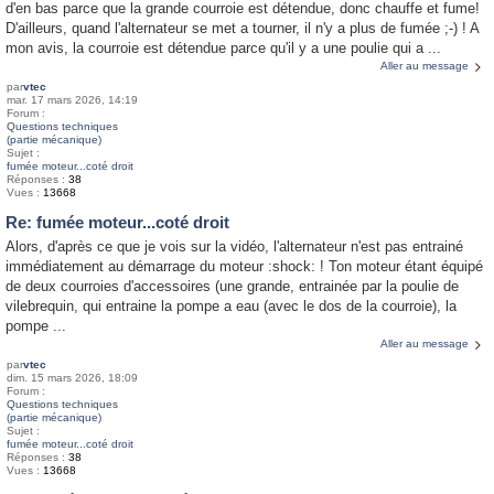
d'en bas parce que la grande courroie est détendue, donc chauffe et fume!
D'ailleurs, quand l'alternateur se met a tourner, il n'y a plus de fumée ;-) ! A
mon avis, la courroie est détendue parce qu'il y a une poulie qui a ...
Aller au message
par
vtec
mar. 17 mars 2026, 14:19
Forum :
Questions techniques
(partie mécanique)
Sujet :
fumée moteur...coté droit
Réponses :
38
Vues :
13668
Re: fumée moteur...coté droit
Alors, d'après ce que je vois sur la vidéo, l'alternateur n'est pas entrainé
immédiatement au démarrage du moteur :shock: ! Ton moteur étant équipé
de deux courroies d'accessoires (une grande, entrainée par la poulie de
vilebrequin, qui entraine la pompe a eau (avec le dos de la courroie), la
pompe ...
Aller au message
par
vtec
dim. 15 mars 2026, 18:09
Forum :
Questions techniques
(partie mécanique)
Sujet :
fumée moteur...coté droit
Réponses :
38
Vues :
13668