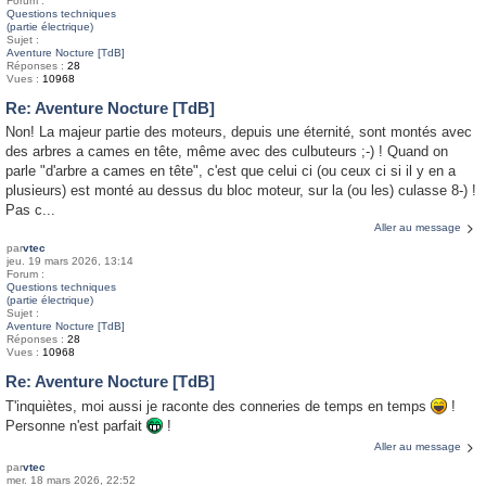
Forum :
Questions techniques
(partie électrique)
Sujet :
Aventure Nocture [TdB]
Réponses :
28
Vues :
10968
Re: Aventure Nocture [TdB]
Non! La majeur partie des moteurs, depuis une éternité, sont montés avec
des arbres a cames en tête, même avec des culbuteurs ;-) ! Quand on
parle "d'arbre a cames en tête", c'est que celui ci (ou ceux ci si il y en a
plusieurs) est monté au dessus du bloc moteur, sur la (ou les) culasse 8-) !
Pas c...
Aller au message
par
vtec
jeu. 19 mars 2026, 13:14
Forum :
Questions techniques
(partie électrique)
Sujet :
Aventure Nocture [TdB]
Réponses :
28
Vues :
10968
Re: Aventure Nocture [TdB]
T'inquiètes, moi aussi je raconte des conneries de temps en temps
!
Personne n'est parfait
!
Aller au message
par
vtec
mer. 18 mars 2026, 22:52