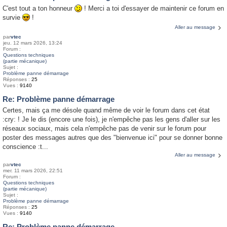
C'est tout a ton honneur
! Merci a toi d'essayer de maintenir ce forum en
survie
!
Aller au message
par
vtec
jeu. 12 mars 2026, 13:24
Forum :
Questions techniques
(partie mécanique)
Sujet :
Problème panne démarrage
Réponses :
25
Vues :
9140
Re: Problème panne démarrage
Certes, mais ça me désole quand même de voir le forum dans cet état
:cry: ! Je le dis (encore une fois), je n'empêche pas les gens d'aller sur les
réseaux sociaux, mais cela n'empêche pas de venir sur le forum pour
poster des messages autres que des "bienvenue ici" pour se donner bonne
conscience :t...
Aller au message
par
vtec
mer. 11 mars 2026, 22:51
Forum :
Questions techniques
(partie mécanique)
Sujet :
Problème panne démarrage
Réponses :
25
Vues :
9140
Re: Problème panne démarrage