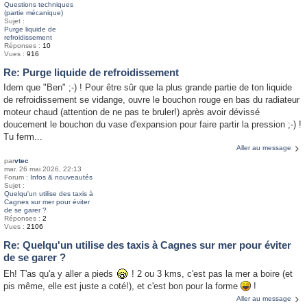
Questions techniques
e
(partie mécanique)
Sujet :
r
Purge liquide de
refroidissement
Réponses :
10
Vues :
916
Re: Purge liquide de refroidissement
Idem que "Ben" ;-) ! Pour être sûr que la plus grande partie de ton liquide
de refroidissement se vidange, ouvre le bouchon rouge en bas du radiateur
moteur chaud (attention de ne pas te bruler!) après avoir dévissé
doucement le bouchon du vase d'expansion pour faire partir la pression ;-) !
Tu ferm...
Aller au message
par
vtec
mar. 26 mai 2026, 22:13
Forum :
Infos & nouveautés
Sujet :
Quelqu'un utilise des taxis à
Cagnes sur mer pour éviter
de se garer ?
Réponses :
2
Vues :
2106
Re: Quelqu'un utilise des taxis à Cagnes sur mer pour éviter
de se garer ?
Eh! T'as qu'a y aller a pieds
! 2 ou 3 kms, c'est pas la mer a boire (et
pis même, elle est juste a coté!), et c'est bon pour la forme
!
Aller au message