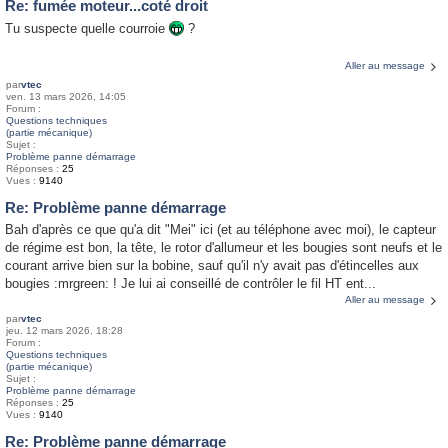
Re: fumée moteur...coté droit
Tu suspecte quelle courroie
?
Aller au message
par
vtec
ven. 13 mars 2026, 14:05
Forum :
Questions techniques
(partie mécanique)
Sujet :
Problème panne démarrage
Réponses :
25
Vues :
9140
Re: Problème panne démarrage
Bah d'après ce que qu'a dit "Mei" ici (et au téléphone avec moi), le capteur
de régime est bon, la tête, le rotor d'allumeur et les bougies sont neufs et le
courant arrive bien sur la bobine, sauf qu'il n'y avait pas d'étincelles aux
bougies :mrgreen: ! Je lui ai conseillé de contrôler le fil HT ent...
Aller au message
par
vtec
jeu. 12 mars 2026, 18:28
Forum :
Questions techniques
(partie mécanique)
Sujet :
Problème panne démarrage
Réponses :
25
Vues :
9140
Re: Problème panne démarrage