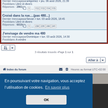
Dernier messagepar
antgomez
«
jeu. 06 août 2026, 21:39
e
Postédans
Libre et divers
Réponses :
2861
1
112
113
114
115
…
r
Croisé dans la rue....(pas 480...)
Dernier messagepar
Sevan
«
lun. 03 août 2026, 18:45
Postédans
Libre et divers
Réponses :
6019
1
238
239
240
241
…
J'envisage de vendre ma 480
Dernier messagepar
Dominique
«
lun. 03 août 2026, 14:30
Postédans
A vendre
3 résultats trouvés •Page
1
sur
1
Aller à
Index du forum
Heures au format
UTC+02:00
Revolution style by
Semi_Deus
Développé par
phpBB
® Forum Software © phpBB Limited
En poursuivant votre navigation, vous acceptez
Traduit par
phpBB-fr.com
l’utilisation de cookies.
En savoir plus
OK