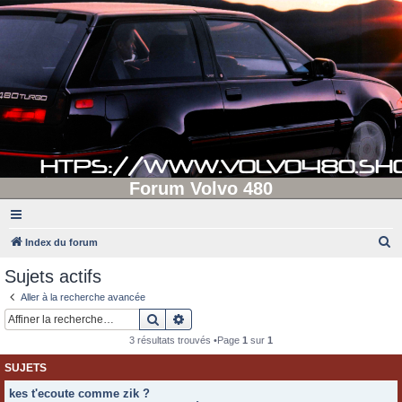
Forum Volvo 480
R
Index du forum
e
Sujets actifs
c
Aller à la recherche avancée
h
Rechercher
Recherche avancée
e
3 résultats trouvés •Page
1
sur
1
r
SUJETS
c
kes t'ecoute comme zik ?
h