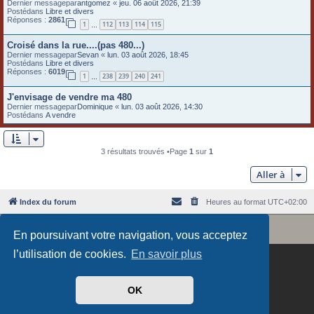
Dernier messagepar
antgomez
«
jeu. 06 août 2026, 21:39
e
Postédans
Libre et divers
Réponses :
2861
1
112
113
114
115
…
r
Croisé dans la rue....(pas 480...)
Dernier messagepar
Sevan
«
lun. 03 août 2026, 18:45
Postédans
Libre et divers
Réponses :
6019
1
238
239
240
241
…
J'envisage de vendre ma 480
Dernier messagepar
Dominique
«
lun. 03 août 2026, 14:30
Postédans
A vendre
3 résultats trouvés •Page
1
sur
1
Aller à
Index du forum
Heures au format
UTC+02:00
Revolution style by
Semi_Deus
Développé par
phpBB
® Forum Software © phpBB Limited
En poursuivant votre navigation, vous acceptez
Traduit par
phpBB-fr.com
l’utilisation de cookies.
En savoir plus
OK