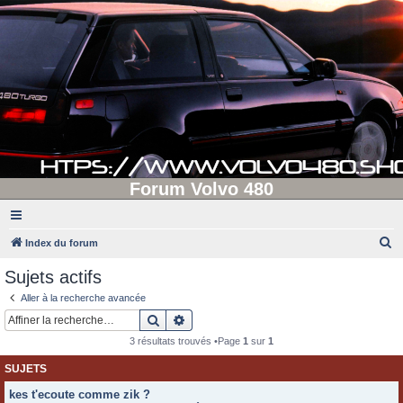
Forum Volvo 480
R
Index du forum
e
Sujets actifs
c
Aller à la recherche avancée
h
Rechercher
Recherche avancée
e
3 résultats trouvés •Page
1
sur
1
r
SUJETS
c
kes t'ecoute comme zik ?
h