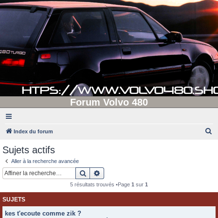
Forum Volvo 480
R
Index du forum
e
Sujets actifs
c
Aller à la recherche avancée
h
Rechercher
Recherche avancée
e
5 résultats trouvés •Page
1
sur
1
r
SUJETS
c
kes t'ecoute comme zik ?
h