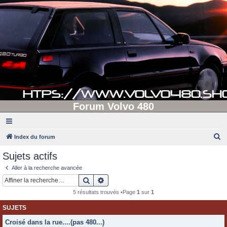
Forum Volvo 480
R
Index du forum
e
Sujets actifs
c
Aller à la recherche avancée
h
Rechercher
Recherche avancée
e
5 résultats trouvés •Page
1
sur
1
r
SUJETS
c
Croisé dans la rue....(pas 480...)
h