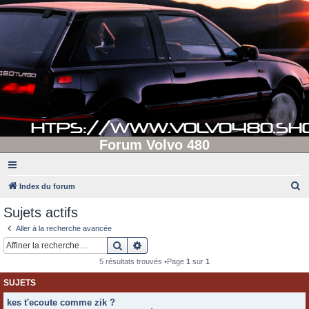
Forum Volvo 480
R
Index du forum
e
Sujets actifs
c
Aller à la recherche avancée
h
Rechercher
Recherche avancée
e
5 résultats trouvés •Page
1
sur
1
r
SUJETS
c
kes t'ecoute comme zik ?
h