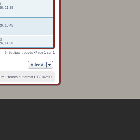
26, 21:39
26, 18:45
26, 14:30
3 résultats trouvés •Page
1
sur
1
Aller à
rum
Heures au format
UTC+02:00