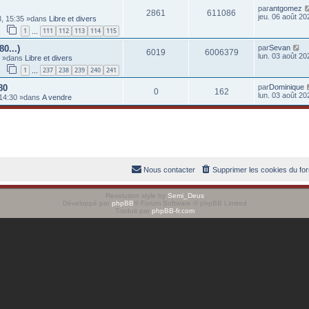
par
antgomez
2861
611086
jeu. 06 août 20
03, 15:35 »dans
Libre et divers
1
111
112
113
114
115
…
80...)
par
Sevan
6019
6006379
lun. 03 août 20
0 »dans
Libre et divers
1
237
238
239
240
241
…
80
par
Dominique
0
162
lun. 03 août 20
 14:30 »dans
A vendre
Nous contacter
Supprimer les cookies du fo
Revolution style by
Semi_Deus
Développé par
phpBB
® Forum Software © phpBB Limited
Traduit par
phpBB-fr.com