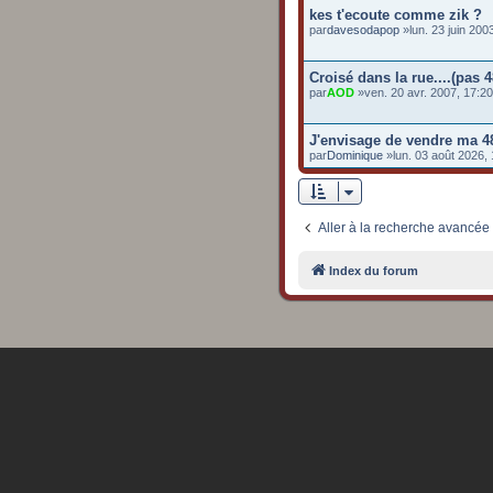
kes t'ecoute comme zik ?
par
davesodapop
»lun. 23 juin 20
Croisé dans la rue....(pas 4
par
AOD
»ven. 20 avr. 2007, 17:2
J'envisage de vendre ma 4
par
Dominique
»lun. 03 août 2026,
Aller à la recherche avancée
Index du forum