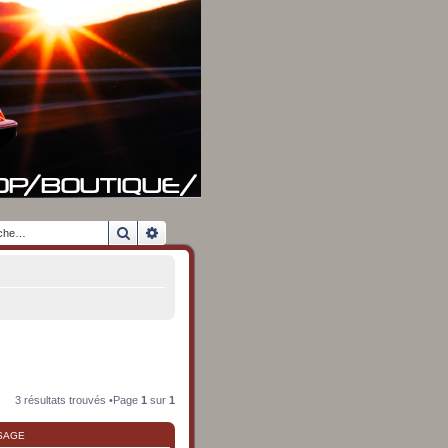
Rechercher
Recherche avancée
3 résultats trouvés •Page
1
sur
1
SAGE