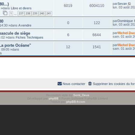
80...)
par
Sevan
6019
6004110
lun. 03 août 20
0 »dans
Libre et divers
1
237
238
239
240
241
…
80
par
Dominique
0
122
lun. 03 août 20
 14:30 »dans
A vendre
 bascule de siège
par
Michel Duc
6
6644
sam. 01 août 2
14:02 »dans
Fiches Techniques
La porte Océane"
par
Michel Duc
12
1541
sam. 01 août 2
, 09:05 »dans
ts
Nous contacter
Supprimer les cookies du fo
Revolution style by
Semi_Deus
Développé par
phpBB
® Forum Software © phpBB Limited
Traduit par
phpBB-fr.com