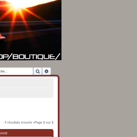
Rechercher
Recherche avancée
4 résultats trouvés •Page
1
sur
1
SAGE