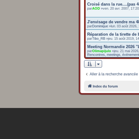
Croisé dans la rue....(pas 4
par
AOD
»ven. 20 avr. 2007, 17:2
J'envisage de vendre ma 4
par
Dominique
»lun. 03 août 2026,
Réparation de la tirette de
par
Tibo_RB
»jeu. 15 août 2019, 
Meeting Normandie 2026 "
par
Olimapijulo
»jeu. 21 mai 2026
Rencontres, meetings, événemen
Aller à la recherche avancée
Index du forum