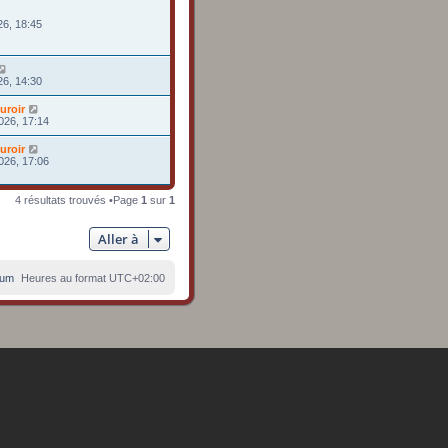
26, 18:45
26, 14:30
uroir
026, 17:14
uroir
026, 17:06
4 résultats trouvés •Page
1
sur
1
Aller à
rum
Heures au format
UTC+02:00