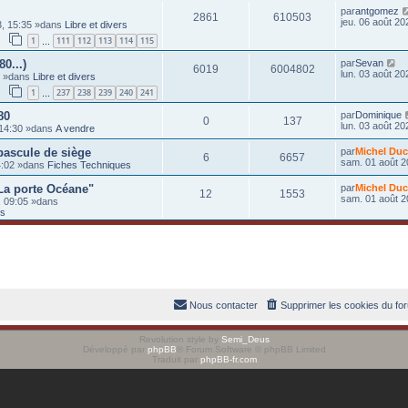
par
antgomez
2861
610503
jeu. 06 août 20
03, 15:35 »dans
Libre et divers
1
111
112
113
114
115
…
80...)
par
Sevan
6019
6004802
lun. 03 août 20
0 »dans
Libre et divers
1
237
238
239
240
241
…
80
par
Dominique
0
137
lun. 03 août 20
 14:30 »dans
A vendre
 bascule de siège
par
Michel Duc
6
6657
sam. 01 août 2
14:02 »dans
Fiches Techniques
La porte Océane"
par
Michel Duc
12
1553
sam. 01 août 2
, 09:05 »dans
ts
Nous contacter
Supprimer les cookies du fo
Revolution style by
Semi_Deus
Développé par
phpBB
® Forum Software © phpBB Limited
Traduit par
phpBB-fr.com