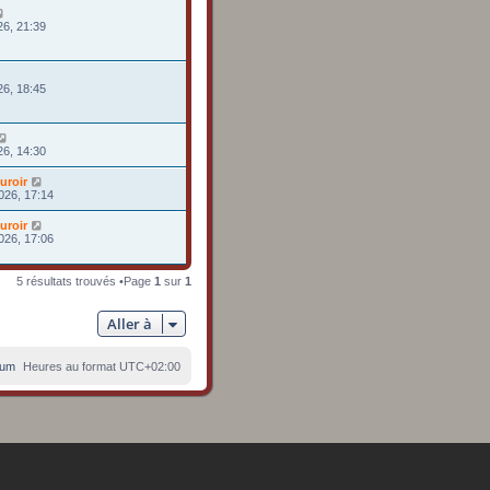
26, 21:39
26, 18:45
26, 14:30
uroir
026, 17:14
uroir
026, 17:06
5 résultats trouvés •Page
1
sur
1
Aller à
rum
Heures au format
UTC+02:00