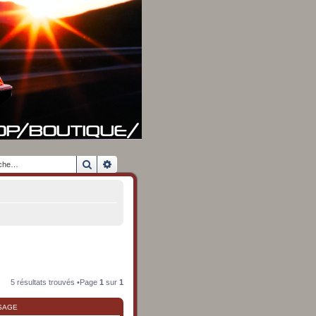
Rechercher
Recherche avancée
5 résultats trouvés •Page
1
sur
1
SAGE