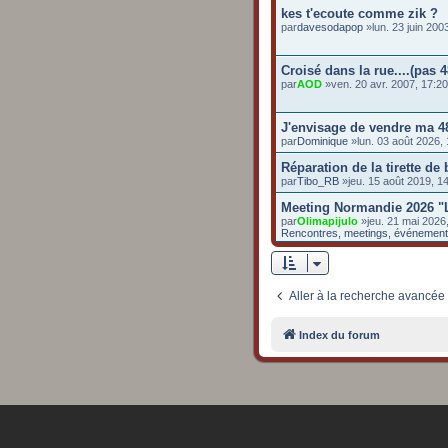
kes t'ecoute comme zik ?
par
davesodapop
»lun. 23 juin 20
Croisé dans la rue....(pas 4
par
AOD
»ven. 20 avr. 2007, 17:2
J'envisage de vendre ma 4
par
Dominique
»lun. 03 août 2026,
Réparation de la tirette de
par
Tibo_RB
»jeu. 15 août 2019, 
Meeting Normandie 2026 "
par
Olimapijulo
»jeu. 21 mai 2026
Rencontres, meetings, événemen
Aller à la recherche avancée
Index du forum