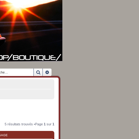
Rechercher
Recherche avancée
5 résultats trouvés •Page
1
sur
1
SAGE