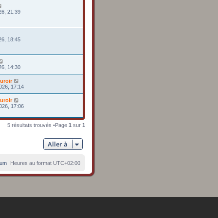
26, 21:39
26, 18:45
26, 14:30
uroir
026, 17:14
uroir
026, 17:06
5 résultats trouvés •Page
1
sur
1
Aller à
rum
Heures au format
UTC+02:00