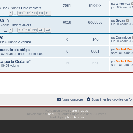
par
antgomez
2861
610623
jeu. 06 août 20
03, 15:35 »dans
Libre et divers
1
111
112
113
114
115
…
80...)
par
Sevan
6019
6005505
lun. 03 août 20
0 »dans
Libre et divers
1
237
238
239
240
241
…
80
par
Dominique
0
146
lun. 03 août 20
 14:30 »dans
A vendre
 bascule de siège
par
Michel Duc
6
6661
sam. 01 août 2
14:02 »dans
Fiches Techniques
La porte Océane"
par
Michel Duc
12
1558
sam. 01 août 2
, 09:05 »dans
ts
Nous contacter
Supprimer les cookies du fo
Revolution style by
Semi_Deus
Développé par
phpBB
® Forum Software © phpBB Limited
Traduit par
phpBB-fr.com