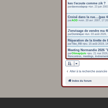
kes t'ecoute comme zik ?
par
davesodapop
»lun. 23 juin 20
Croisé dans la rue....(pas 4
par
AOD
»ven. 20 avr. 2007, 17:2
J'envisage de vendre ma 4
par
Dominique
»lun. 03 août 2026,
Réparation de la tirette de
par
Tibo_RB
»jeu. 15 août 2019, 
Meeting Normandie 2026 "
par
Olimapijulo
»jeu. 21 mai 2026
Rencontres, meetings, événemen
Aller à la recherche avancée
Index du forum