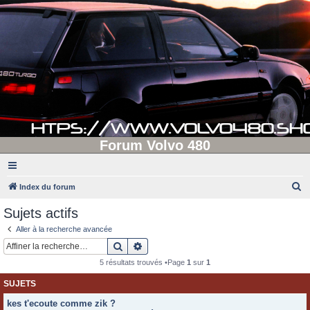
Forum Volvo 480
R
Index du forum
e
Sujets actifs
c
Aller à la recherche avancée
h
Rechercher
Recherche avancée
e
5 résultats trouvés •Page
1
sur
1
r
SUJETS
c
kes t'ecoute comme zik ?
h